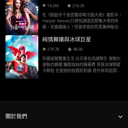
格又性感的Calhoun教授。隨著他們的關係加
14.2M
216.2k
深，一段禁忌的戀情悄然綻放，一旦被發現，
將摧毀一切。
在《馴狐令千金逆襲攻略冷面大佬》電影中，
Harper Reeves只想低調混完耶魯大學四年
級，別當邊緣人！但當老爸的死黨兼神秘合夥
人Chris Collins突然闖進她的派對——夭壽，
純情舞孃與冰球巨星
她寧可被警員抓！保護欲爆棚的Chris搞得她
超煩，咬牙跺腳後她決定：「必須趕走這傢
279.7k
48.3k
伙！」 於是聯手閨蜜Maria策劃「誘捕行動」
——讓他愛上自己，老爸就會親手踢他出
珍娜過著雙重生活 白天是名低調學生 夜晚化
門！但當Chris英雄救美，Harper發現：糟
身脫衣舞孃 賺取妹妹的醫藥費 某夜冰球明星
糕，我好像心動了？
卡斯柏 也是她的校園死對頭 意外來到這間俱
樂部 她的兩個世界就此碰撞 他立刻被舞孃安
琪吸引 不知她就是死對頭珍娜 隨著兩人感情
逐漸升溫 彼此的秘密也即將曝光
關於我們