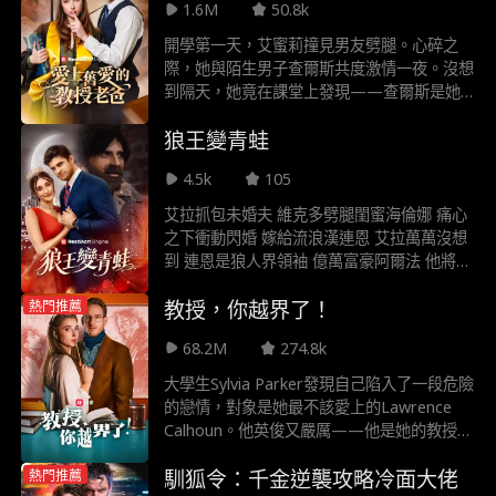
1.6M
50.8k
威脅 直接動搖法倫的女王地位 面對無情流言
與惡意破壞 全校更想逼她回少觀所 希耶拉必
開學第一天，艾蜜莉撞見男友劈腿。心碎之
須證明真實身分 以免名聲被法倫徹底毀滅
際，她與陌生男子查爾斯共度激情一夜。沒想
到隔天，她竟在課堂上發現——查爾斯是她
的新教授！兩人勉強維持師生關係，卻壓抑不
狼王變青蛙
住曖昧的拉扯。正當艾蜜莉以為生活將回歸正
軌，她卻發現自己……懷孕了。
4.5k
105
艾拉抓包未婚夫 維克多劈腿閨蜜海倫娜 痛心
之下衝動閃婚 嫁給流浪漢連恩 艾拉萬萬沒想
到 連恩是狼人界領袖 億萬富豪阿爾法 他將艾
拉寵上天 滿足她所有幻想
教授，你越界了！
熱門推薦
68.2M
274.8k
大學生Sylvia Parker發現自己陷入了一段危險
的戀情，對象是她最不該愛上的Lawrence
Calhoun。他英俊又嚴厲——他是她的教授。
當Sylvia在競爭激烈的校園和有毒的家庭中掙
馴狐令：千金逆襲攻略冷面大佬
熱門推薦
扎求存時，她從未想過她的英雄會是冷酷、嚴