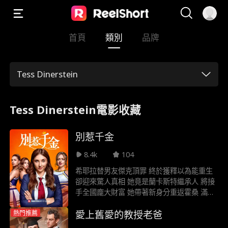
首頁
類別
品牌
Tess Dinerstein
Tess Dinerstein電影收藏
別惹千金
8.4k
104
希耶拉替男友傑克頂罪 終於獲釋以為能重生
卻迎來驚人真相 她竟是蘭卡斯特繼承人 將接
手全國龐大財富 她帶著新身分重返霍桑 滿心
期待分享好消息 迎來的卻非熱烈歡迎 傑克竟
愛上舊愛的教授老爸
熱門推薦
與前閨蜜法倫交往 更糟的是法倫到處炫耀 宣
稱自己與繼承人是摯友 希耶拉歸來成了巨大