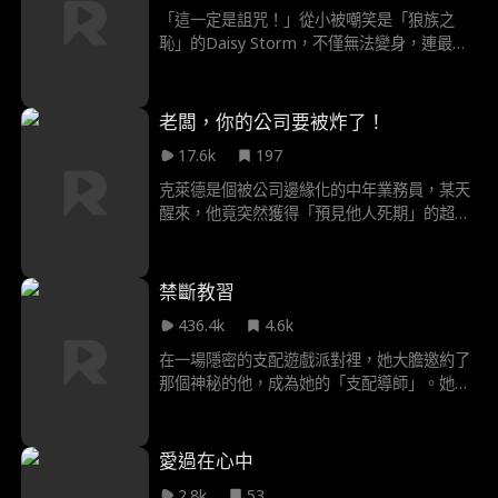
「這一定是詛咒！」從小被嘲笑是「狼族之
恥」的Daisy Storm，不僅無法變身，連最基
本的狼魂都喚不醒。 就在她18歲生日那天，
最信任的Alpha伴侶竟當眾斷開「命定連
結」，還讓她的死對頭坐上Luna寶座！ 半年
老闆，你的公司要被炸了！
後，母親離奇死亡的噩耗傳來，新任Alpha首
17.6k
197
領Nolan Fenrir——那個她發誓要千刀萬剮的
仇人，竟強制召她回歸！更荒謬的是，每次靠
克萊德是個被公司邊緣化的中年業務員，某天
近這個冷血惡狼，她的心跳就不受控制...「該
醒來，他竟突然獲得「預見他人死期」的超能
死！我怎麼可能對殺母仇人有感覺？！」 當恨
力。他試圖拯救那些即將死去的人，卻沒人相
意與渴望同時沸騰，這場禁忌遊戲，究竟誰才
信他。幾天後，他的能力顯示——公司即將發
是獵人？
生爆炸，整棟大樓的人都會喪命！為了阻止這
禁斷教習
場災難，他必須找出幕後主謀，並在倒數計時
436.4k
4.6k
前拆穿這場陰謀……
在一場隱密的支配遊戲派對裡，她大膽邀約了
那個神秘的他，成為她的「支配導師」。她萬
萬沒想到，這個男人竟掌握著父親被迫離開家
族企業的關鍵。從一夜的教學開始，危險的慾
望卻一發不可收拾。他簽有嚴格的道德條款，
愛過在心中
這段關係一旦曝光，他不只將失去事業，更可
2.8k
53