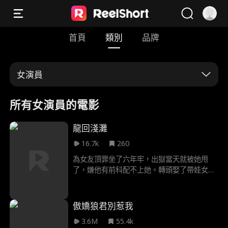
首頁
類別
品牌
女演員
所有女演員的電影
龍回淺灘
16.7k
260
為女友頂罪坐了六年牢，出獄當天就被她甩
了，嫌他有前科配不上她。轉頭娶了帶娃女總
裁，前女友卻在晚宴上當眾羞辱他。直到總統
親自到場，大家才知道，他竟然的是全球金融
帝王Z先生。
傲嬌狼君別惹我
3.6M
55.4k