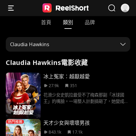
首頁
類別
品牌
Claudia Hawkins
Claudia Hawkins電影收藏
冰上冤家：越厭越愛
27.9k
351
花滑少女史凱拉最受不了梅森那副「冰球國
王」的嘴臉。一場整人計劃搞砸了，她變成他
的專屬小助理，天天被他使喚來使喚去。可是
使喚久了，怎麼覺得他使喚她的眼神越來越溫
柔？全校經費砍半，花滑與冰球只能留一
天才少女與壞壞男孩
熱門推薦
隊…… 原來愛情最大的敵人，是彼此的夢想。
843.1k
17.1k