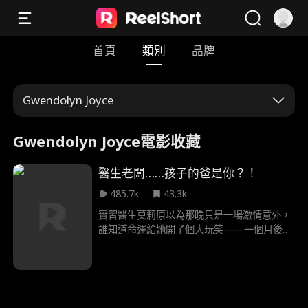
首頁
類別
品牌
Gwendolyn Joyce
Gwendolyn Joyce電影收藏
醫生老闆……孩子的爸是你？！
485.7k
43.3k
實習醫生莫莉原以為那晚只是一場激情意外，
誰知道命運給她開了個大玩笑——一個月後，
她不僅懷孕了，還發現「那個男人」正是醫院
新來的王牌醫師格雷厄姆·威斯頓！ 當秘密被
揭穿，各方勢力蜂擁而至。虎視眈眈的醫院同
事，家族的強烈反對，格雷厄姆神祕的「舊
愛」攪局…… 在重重壓力下，這對冤家能否衝