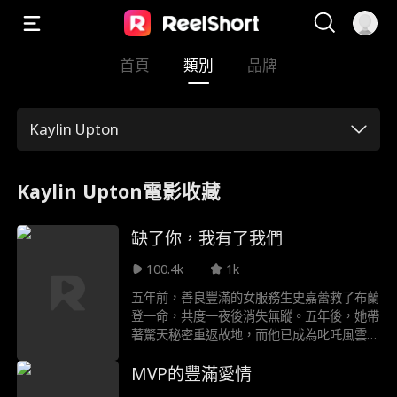
首頁
類別
品牌
Kaylin Upton
Kaylin Upton電影收藏
缺了你，我有了我們
100.4k
1k
五年前，善良豐滿的女服務生史嘉蕾救了布蘭
登一命，共度一夜後消失無蹤。五年後，她帶
著驚天秘密重返故地，而他已成為叱吒風雲的
集團總裁，而他們之間，有一個他從不知道的
MVP的豐滿愛情
可愛女兒。