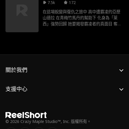
7.5k
172
在這場蛻變與復仇之旅中 高中遭霸凌的亞歷
山德拉 在青梅竹馬丹的幫助下 化身為「萊
西」強勢回歸 她要揭發霸凌者的真面目 奪回
尊嚴 更尋得真愛
關於我們
支援中心
© 2026 Crazy Maple Studio™, Inc. 版權所有。