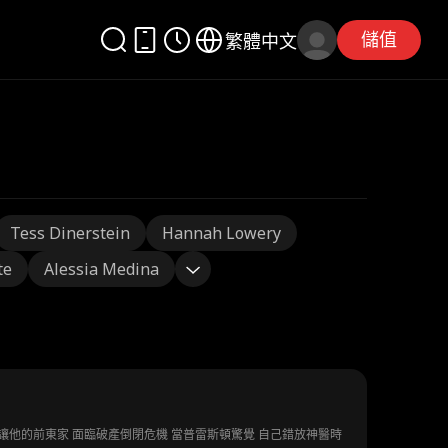
儲值
繁體中文
Tess Dinerstein
Hannah Lowery
te
Alessia Medina
舉讓他的前東家 面臨破產倒閉危機 當普雷斯頓驚覺 自己錯放神醫時