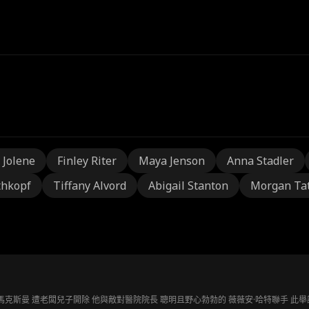
 Jolene
Finley Riter
Maya Jenson
Anna Stadler
thkopf
Tiffany Alvord
Abigail Stanton
Morgan Ta
馬克斯曼 遭老闆兒子開除 他與敵對醫院院長 聰明且野心勃勃的 薇薇安·哈特聯手 此