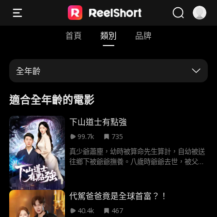
首頁
類別
品牌
全年齡
適合全年齡的電影
下山道士有點強
99.7k
735
真少爺蕭塵，幼時被算命先生算計，自幼被送
往鄉下被爺爺撫養。八歲時爺爺去世，被父母
接回，卻遭到養弟陷害，被父母扔到清風觀，
學到一身本領，突破到傳說中的地仙境界。恰
在此時，親生父母找上門，要求他去入贅李
代駕爸爸竟是全球首富？！
家，迎娶命不久矣的李紅妝蕭塵冷笑可是你們
40.4k
467
求我下山的？後悔是怎麼個意思？