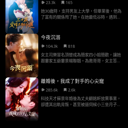
23.3k
165
她30歲時，支持男友上大學，但畢業後，他為
了富有的關係甩了她。在她最低谷時，遇到隱
藏身份的億萬富翁。他愛上她，並娶她為妻。
當她再次遇到前男友時，前男友後悔自己的選
擇。
今夜沉溺
104.3k
818
女主司樂冒名頂替成為簡家四小姐簡歡，讓她
跟婁家五爺婁景楊聯姻。為救哥哥，女主答
應。卻沒成想不小心撩錯成婁景楊二哥——雲
城令人聞風喪膽的瘋狗婁梟，就此惹上了婁梟
這個大麻煩。礙於自己的假身份和簡家的威
離婚後，我成了對手的心尖寵
脅，女主不敢輕易和婁景楊鬧掰，卻被婁梟抓
285.6k
2.6k
住把柄以暴露兩人關係要脅。女主與男主感情
幾度拉扯，彼此都深陷這段危險關係中，直到
科技天才蘇景年婚後為丈夫顧銘軒放棄事業，
曾追殺女主全家的宮家來到雲城，提出和男主
卻遭其出軌背叛，甚至被逼伺候小三坐月子。
聯姻，兩人關係陷入僵局……未萌芽的愛情究
心死之後，她果斷離婚，收回婚前財產與核心
竟會如何發展？
專利，致使前夫公司上市失敗、瀕臨破產。離
婚過程中，她冷靜反擊婆家羞辱，收集證據步