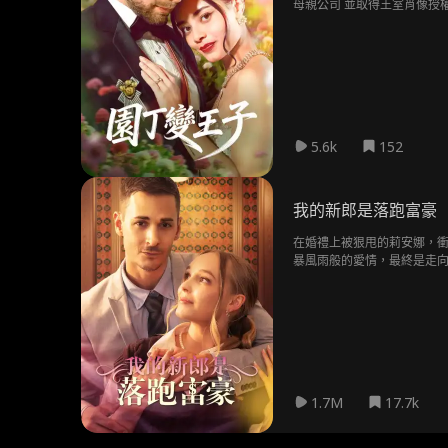
母親公司 並取得王室肖像授
5.6k
152
我的新郎是落跑富豪
在婚禮上被狠甩的莉安娜，衝
暴風雨般的愛情，最終是走
1.7M
17.7k