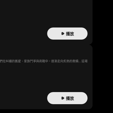
播放
糾纏的舊愛、家族鬥爭與商戰中，逐漸走向炙熱的救贖... 這場
播放