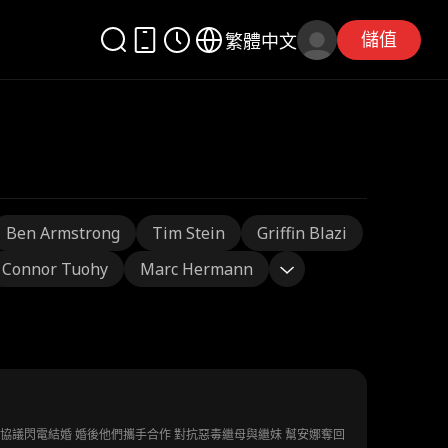
儲值
繁體中文
Ben Armstrong
Tim Stein
Griffin Blazi
Connor Tuohy
Marc Hermann
協議閃電結婚 婚後他們攜手合作 對抗惡毒繼母與繼妹 幫安娜奪回