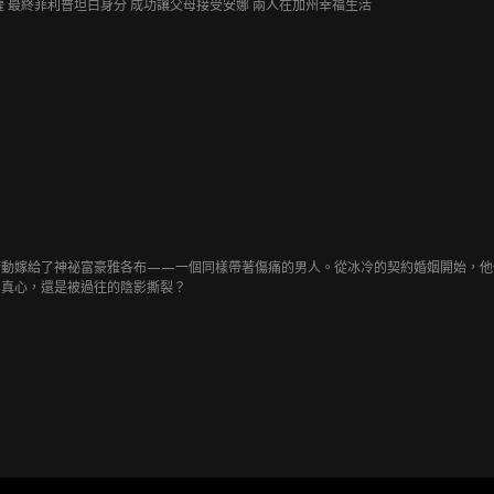
權 最終菲利普坦白身分 成功讓父母接受安娜 兩人在加州幸福生活
動嫁給了神祕富豪雅各布——一個同樣帶著傷痛的男人。從冰冷的契約婚姻開始，他們在
向真心，還是被過往的陰影撕裂？