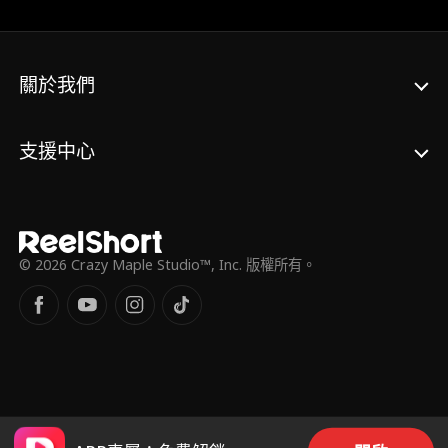
關於我們
支援中心
© 2026 Crazy Maple Studio™, Inc. 版權所有。