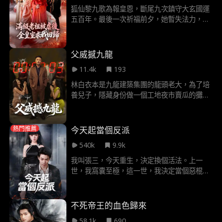
我的存在。他們誤以為親手害死了我，每天對
狐仙黎九歌為報皇恩，斷尾九次鎮守大玄國運
著我的照片懺悔，直到他們發現我完好無損地
五百年。最後一次祈福前夕，她暫失法力，遭
站在他們面前，原來早在我剛被關進冰箱的時
錦妃當街凌辱、毀壞令牌，致天地異變。皇室
候，就被甜甜媽救了出來，因為只有這樣才能
縱容加害，令其心寒，但她仍為蒼生暫代萬民
讓父母認識到他們的偏心和虐待。爸爸媽媽認
之苦。恢復法力後，她顯仙威平亂懲奸，並賞
父威撼九龍
識到自己的錯誤後每天都想盡辦法彌補我，但
識願承百姓之苦的鎮南王顧翎晨。助其登基重
是我選擇不再原諒。
11.4k
193
塑國運後，黎九歌飄然離去，重歸仙班。
林白衣本是九龍建築集團的龍頭老大，為了培
養兒子，隱藏身份做一個工地夜市賣瓜的攤
主，同時讓自己的兒子林山在工地歷練。林白
衣的手下詹峰有個兒子叫詹海，為人囂張跋
扈，仗著自己老爹有點社會地位，到處欺男霸
今天起當個反派
熱門推薦
女。詹海欺負到了林山頭上，搶了林山的女
540k
9.9k
友，打壓林山，關鍵之際，林白衣到場，爆出
自己高身份，卻依舊被詹海打壓，詹海並不認
我叫張三，今天重生，決定換個活法。上一
識林白衣，直到詹海的父親詹峰到場……
世，我窩囊至極，這一世，我決定當個惡棍。
從飯店服務員到地下梟雄，他拳打霸凌仇敵，
智鬥地下皇帝的岳父，總之原則就一個-我的
人，誰敢動，我就讓誰混不下去。張三從慫人
不死帝王的血色歸來
變狠人後才發現，原來當你不退讓，全世界都
58.1k
690