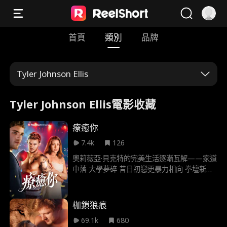
首頁
類別
品牌
Tyler Johnson Ellis
Tyler Johnson Ellis電影收藏
療癒你
7.4k
126
奧莉薇亞·貝克特的完美生活逐漸瓦解——家道
中落 大學夢碎 昔日初戀更暴力相向 拳壇新星
塞巴斯蒂安·「巴許」·麥丹尼爾斯 在酒吧上夜
班以逃避過去 當他從前任手中救下奧莉薇亞
兩人擦出火花 但危險步步進逼 巴許必須抉擇
枷鎖狼痕
是追求夢想 還是拯救這名可能毀了他的女孩
69.1k
680