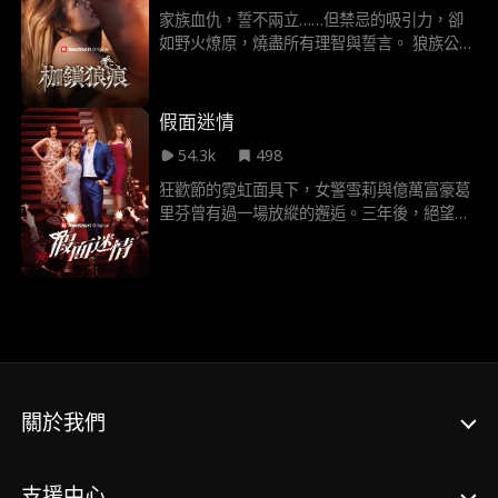
家族血仇，誓不兩立……但禁忌的吸引力，卻
如野火燎原，燒盡所有理智與誓言。 狼族公主
梅芙為生存踏入殘酷的戰爭學院，卻意外與學
院中最強悍的狼王薩克森·黑沼結下無法撕裂的
命運之鏈，同時，他也是她誓死的仇敵。當陰
假面迷情
謀與戰火席捲而來，她唯一能依靠的，竟是這
54.3k
498
頭她最不該渴望的狼……
狂歡節的霓虹面具下，女警雪莉與億萬富豪葛
里芬曾有過一場放縱的邂逅。三年後，絕望的
雪莉嫁給了一個流浪漢——她沒認出，那竟是
偽裝落魄的葛里芬。 他刻意讓她相信自己是個
窮光蛋，而她渾然不覺枕邊人就是當年的面具
情人。如今，這對「素不相識」的夫妻，被迫
在這場婚姻假面舞會中，跳著最危險的心靈探
戈⋯⋯
關於我們
支援中心