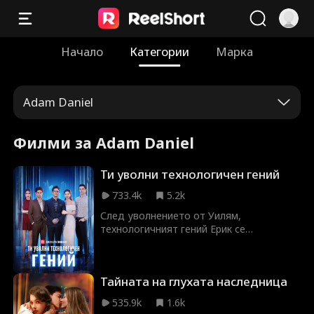
Начало
Категории
Марка
Adam Daniel
Филми за Adam Daniel
Ти уволни технологичен гений
733.4k
5.2k
След уволнението от Уилям,
технологичният гений Ерик се
присъединява към конкурентната
компания на Евелин. Заедно създават
революционен продукт, който изправя
Тайната на глухата наследница
бившата му компания пред фалит.
Когато Уилям осъзнава грешката си,
535.9k
1.6k
вече е твърде късно.