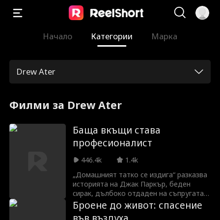
Начало
Категории
Марка
Drew Ater
Филми за Drew Ater
Баща вкъщи става
професионалист
446.4k
1.4k
„Домашният татко се издига“ разказва
историята на Джак Паркър, беден
сирак, дълбоко отдаден на съпругата и
сина си. За съжаление, семейството на
Броене до живот: спасение
съпругата му винаги го е неодобрявало
във въздуха