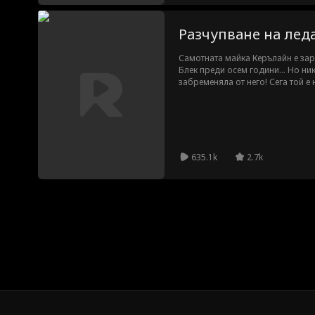
Разчупване на лед
Самотната майка Керълайн е зар
Блек преди осем години… Но нико
забременяла от него! Сега той е
лигата и шеф на Керълайн! Ще му
твърде късно за това? Филмът е 
Джеми Дейвънпорт!
635.1k
2.7k