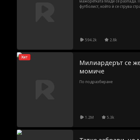
мажоретката Мади се разпада. П
футболист, който ѝ се струва стр
нови предизвикателства, докато
мажоретките и майката на Камер
594.2k
2.8k
Хит
Милиардерът се же
момиче
По подразбиране
1.2M
5.3k