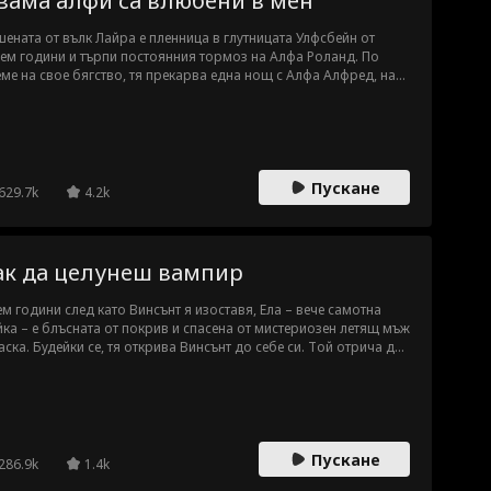
вама алфи са влюбени в мен
ената от вълк Лайра е пленница в глутницата Улфсбейн от
ем години и търпи постоянния тормоз на Алфа Роланд. По
ме на свое бягство, тя прекарва една нощ с Алфа Алфред, най-
ният алфа на Муншадоу, и забременява от него. Алфред я
сява от Роланд и я отвежда в своята глутница. За да я защити,
мата сключват договор за фалшива Луна.
Пускане
629.7k
4.2k
ак да целунеш вампир
м години след като Винсънт я изоставя, Ела – вече самотна
ка – е блъсната от покрив и спасена от мистериозен летящ мъж
аска. Будейки се, тя открива Винсънт до себе си. Той отрича да
аскираният мъж, но твърди, че враговете му я преследват, и
тоява да заживеят заедно, за да я пази. Защо мъжът, разбил
цето ѝ, сега играе ролята на спасител? И защо изглежда... не
сем човек? Може ли Ела отново да му се довери, или той крие
го повече от една маска?
Пускане
286.9k
1.4k