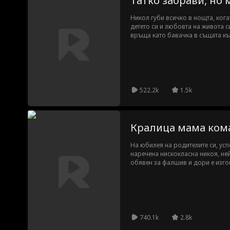
Татко забрави, но
Никол губи всичко в нощта, кога
детето си и любовта на живота с
връща като бавачка в същата къ
Итън, нейният бивш годеник, все
някога е обичал, започва да из
без да знае, че това е тя. Тайни 
тяхната открадната дъщеря, е не
събира отново. Той не я помни. 
522.2k
1.5k
Кралица мама ком
На юбилея на родителите си, ус
наречена нискокласна никоя, не
обявен за фалшив и дори е изго
740.1k
2.8k