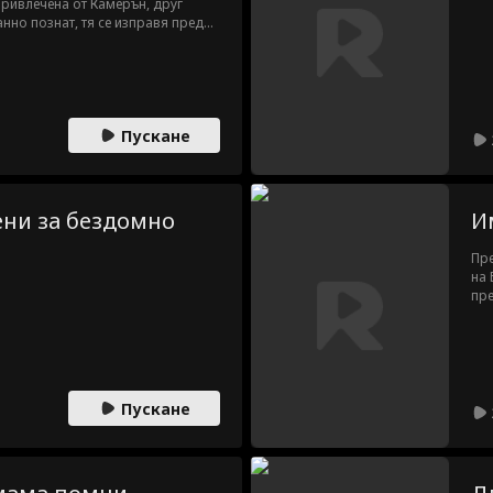
ривлечена от Камерън, друг
анно познат, тя се изправя пред
 бившият ѝ, капитанката на
ън заговорничат да ги разделят.
Пускане
ни за бездомно
И
Пре
на 
пре
неу
Лаз
Пускане