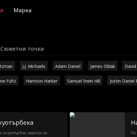
ии
Марка
Сюжетни точки
utzman
J.J. Michaels
Adam Daniel
James Oblak
David
ew Fultz
Harrison Harber
Samuel Irwin Hill
Justin Daniel 
куотърбека
Н
 си куотърбек, животът на
По