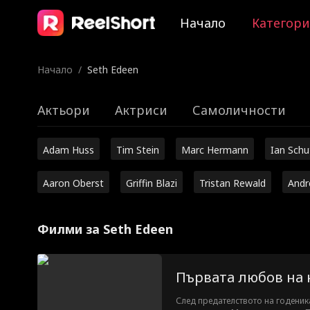
Начало
Категор
Начало
/
Seth Edeen
Актьори
Актриси
Самоличности
Adam Huss
Tim Stein
Marc Hermann
Ian Sch
Aaron Oberst
Griffin Blazi
Tristan Rewald
Andr
Филми за Seth Edeen
Първата любов на 
След предателството на годеника