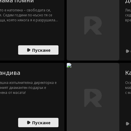
 мама помни
Д
то е натопена – свободата си,
Лиш
и. Седем години по-късно тя се
сед
ща, която някога я е разрушила.
вре
 още преследван от жената, която
сил
питва нещо към новата бавачка –
спа
кипят, спомени изплуват, а Лила,
два
очакваната нишка, която ги
Но сърцето му никога не забравя.
Пускане
андива
К
пешна изпълнителна директорка е
Осе
йният диамантен подарък е
май
нена от масата!
с м
е м
нас
сър
съв
мно
Пускане