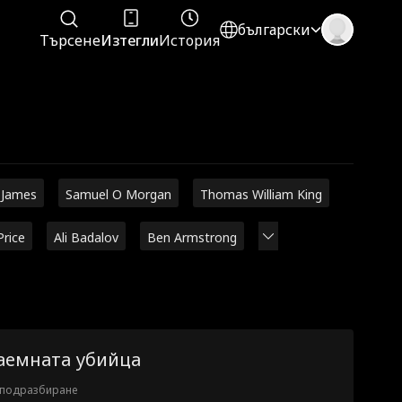
български
Търсене
Изтегли
История
 James
Samuel O Morgan
Thomas William King
Price
Ali Badalov
Ben Armstrong
аемната убийца
 подразбиране