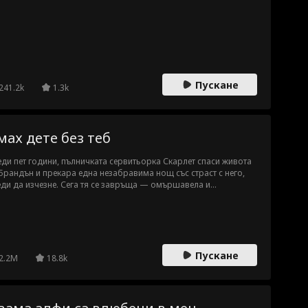
Пускане
241.2k
1.3k
мах дете без теб
ди пет години, пълничката сервитьорка Скарлет спаси живота
Брандън и прекара една незабравима нощ със страст с него,
ди да изчезне. Сега тя се завръща — омършавела и
знаваема, а той е затвореният в себе си изпълнителен директор
аров, който не знае, че е баща на дъщеря ѝ.
Пускане
2.2M
18.8k