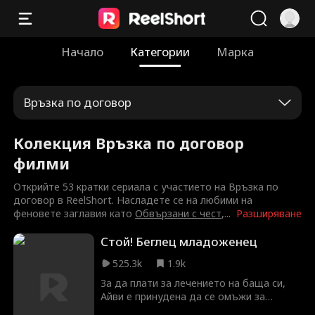
Начало
Категории
Марка
Връзка по договор
Колекция Връзка по договор
филми
Открийте 53 кратки сериала с участието на Връзка по
договор в ReelShort. Насладете се на любими на
феновете заглавия като
Обвързани с чест
,
...
Разширяване
Стой! Беглец младоженец
525.3k
1.9k
За да плати за лечението на баща си,
Айви е принудена да се омъжи за
богатия наследник Байрън на мястото