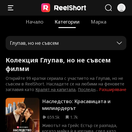
Начало
Категории
Марка
Глупав, но не съвсем
Колекция Глупав, но не съвсем
филми
Открийте 99 кратки сериала с участието на Глупав, но не
съвсем в ReelShort. Насладете се на любими на феновете
заглавия като
Кралят на капитала
,
Последн
...
Разширяване
Наследство: Красавицата и
милиардерът
659.5k
1.7k
Животът на Грейс Естър се разпада,
когато майка ѝ я изгонва, след като