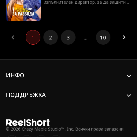
изпълнителен директор, за да защити
гордостта на Корнел, работейки зад
кулисите, за да му помогне да осигури
голям хотелски проект и да се издигне
до върха като изпълнителен директор
на хотела. Докато му помага да се
1
2
3
...
10
изкачва по стълбата, първата му
любов, Сесилия, се завръща, което
напряга връзката им. Междувременно
Одри е подложена на непрекъснат
натиск от околните, включително
Корнел, което я подтиква да обмисли
развод. След като изтърпява безброй
ИНФО
унижения, тя най-накрая осъзнава
стойността си и цената на това да се
посвети на неправилния човек. С
ПОДДРЪЖКА
възстановено самочувствие, Одри в
крайна сметка избира развод и се бори
да си възвърне мястото като
изпълнителен директор.
© 2026 Crazy Maple Studio™, Inc. Всички права запазени.