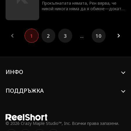
жертвата.
Прокълнатата нямата, Рен вярва, че
никой никога няма да я обикне—докато
не срещне Алфа Хънтър Силвър, който
казва, че са сродни души! Но и Хънтър
е прокълнат... Могат ли да намерят
любов заедно и да развалят
1
2
3
...
10
проклятията си?
ИНФО
ПОДДРЪЖКА
© 2026 Crazy Maple Studio™, Inc. Всички права запазени.