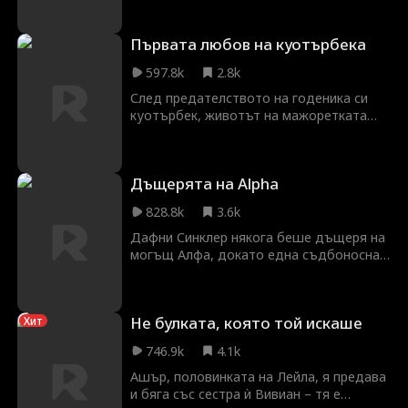
Първата любов на куотърбека
597.8k
2.8k
След предателството на годеника си
куотърбек, животът на мажоретката
Мади се разпада. Привлечена от
Камерън, друг футболист, който ѝ се
струва странно познат, тя се изправя
Дъщерята на Alpha
пред нови предизвикателства, докато
бившият ѝ, капитанката на мажоретките
828.8k
3.6k
и майката на Камерън заговорничат да
ги разделят.
Дафни Синклер някога беше дъщеря на
могъщ Алфа, докато една съдбоносна
нощ на 18-ия си рожден ден баща ѝ е
убит и тя става пленница. Появява се
Алфа Атлас, мъжът, когото Дафни е
Не булката, която той искаше
Хит
обичала цял живот, докато не разбира,
че той стои зад убийството на баща ѝ.
746.9k
4.1k
Атлас търси едно нещо - отмъщение.
Но отмъщението е болезнено, когато
Ашър, половинката на Лейла, я предава
се влюбиш в дъщерята на врага си.
и бяга със сестра ѝ Вивиан – тя е