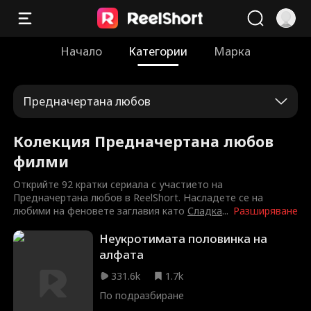
Начало
Категории
Марка
Предначертана любов
Колекция Предначертана любов
филми
Открийте 92 кратки сериала с участието на
Предначертана любов в ReelShort. Насладете се на
любими на феновете заглавия като
Сладка
...
Разширяване
Неукротимата половинка на
алфата
331.6k
1.7k
По подразбиране