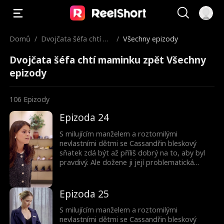
Domů
/
Dvojčata šéfa chtí m
/
Všechny epizody
aminku zpět
Dvojčata šéfa chtí maminku zpět Všechny
epizody
106
Epizody
Epizoda 24
S milujícím manželem a roztomilými
nevlastními dětmi se Cassandřin bleskový
sňatek zdá být až příliš dobrý na to, aby byl
pravdivý. Ale dožene ji její problematická
minulost? A proč jsou ty děti tak povědomé?
Epizoda 25
S milujícím manželem a roztomilými
nevlastními dětmi se Cassandřin bleskový