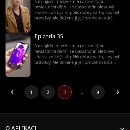
S milujícím manželem a roztomilými
nevlastními dětmi se Cassandřin bleskový
sňatek zdá být až příliš dobrý na to, aby byl
pravdivý. Ale dožene ji její problematická
minulost? A proč jsou ty děti tak povědomé?
Epizoda 35
S milujícím manželem a roztomilými
nevlastními dětmi se Cassandřin bleskový
sňatek zdá být až příliš dobrý na to, aby byl
pravdivý. Ale dožene ji její problematická
minulost? A proč jsou ty děti tak povědomé?
1
2
3
...
9
O APLIKACI