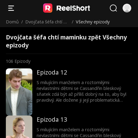
Domů
/
Dvojčata šéfa chtí m
/
Všechny epizody
aminku zpět
Dvojčata šéfa chtí maminku zpět Všechny
epizody
106
Epizody
Epizoda 12
S milujícím manželem a roztomilými
nevlastními dětmi se Cassandřin bleskový
sňatek zdá být až příliš dobrý na to, aby byl
pravdivý. Ale dožene ji její problematická
minulost? A proč jsou ty děti tak povědomé?
Epizoda 13
S milujícím manželem a roztomilými
nevlastními dětmi se Cassandřin bleskový