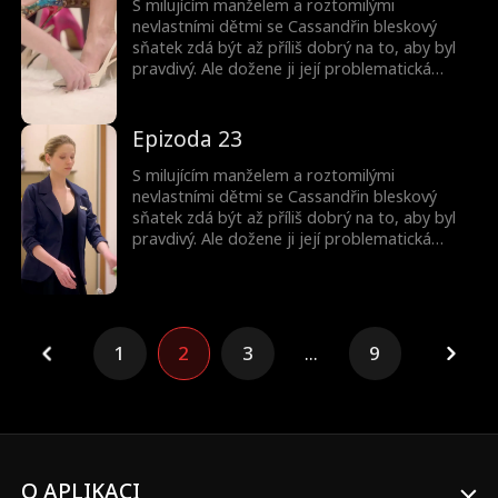
S milujícím manželem a roztomilými
nevlastními dětmi se Cassandřin bleskový
sňatek zdá být až příliš dobrý na to, aby byl
pravdivý. Ale dožene ji její problematická
minulost? A proč jsou ty děti tak povědomé?
Epizoda 23
S milujícím manželem a roztomilými
nevlastními dětmi se Cassandřin bleskový
sňatek zdá být až příliš dobrý na to, aby byl
pravdivý. Ale dožene ji její problematická
minulost? A proč jsou ty děti tak povědomé?
1
2
3
...
9
O APLIKACI