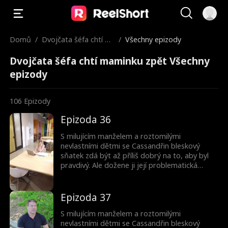
Domů
/
Dvojčata šéfa chtí m
/
Všechny epizody
aminku zpět
Dvojčata šéfa chtí maminku zpět Všechny
epizody
106
Epizody
Epizoda 36
S milujícím manželem a roztomilými
nevlastními dětmi se Cassandřin bleskový
sňatek zdá být až příliš dobrý na to, aby byl
pravdivý. Ale dožene ji její problematická
minulost? A proč jsou ty děti tak povědomé?
Epizoda 37
S milujícím manželem a roztomilými
nevlastními dětmi se Cassandřin bleskový