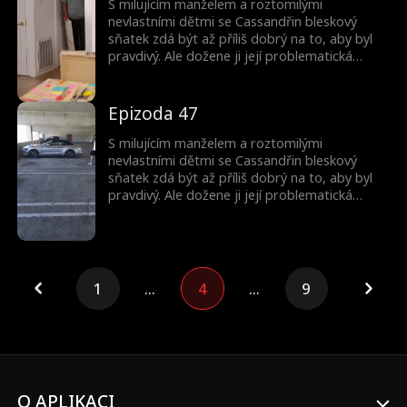
S milujícím manželem a roztomilými
nevlastními dětmi se Cassandřin bleskový
sňatek zdá být až příliš dobrý na to, aby byl
pravdivý. Ale dožene ji její problematická
minulost? A proč jsou ty děti tak povědomé?
Epizoda 47
S milujícím manželem a roztomilými
nevlastními dětmi se Cassandřin bleskový
sňatek zdá být až příliš dobrý na to, aby byl
pravdivý. Ale dožene ji její problematická
minulost? A proč jsou ty děti tak povědomé?
1
...
4
...
9
O APLIKACI