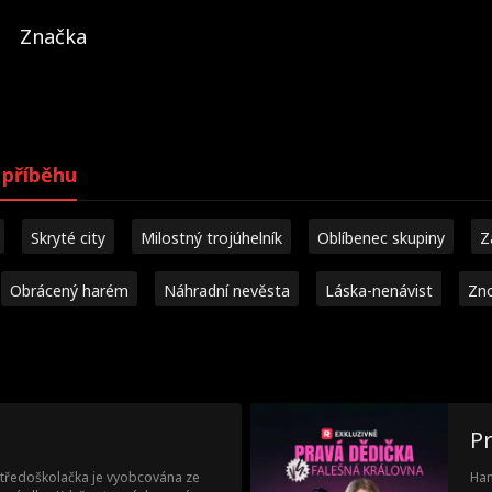
Značka
příběhu
Skryté city
Milostný trojúhelník
Oblíbenec skupiny
Z
Obrácený harém
Náhradní nevěsta
Láska-nenávist
Zno
Pr
tředoškolačka je vyobcována ze
Han