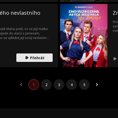
ého nevlastního
Z
Ari
syn
vaté Marie poté, co se její matka
své
 vjede do vlasů s Jamesem,
vyu
se vyklube její nový nevlastní
Ari
s cestu? Nebo se jejich
Hay
co víc?
dru
Přehrát
1
2
3
4
5