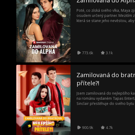
Zamilovaná do Alph
Poté, co získá svého vlka, Maya zjist
osudem určený partner. Mezitím zl
která se stane jeho nevěstou, ab
nastolit vládu temnoty. Maya je t
se svým osudem a nebezpečím a p
773.6k
3.1k
Zamilovaná do bratr
přítele?!
Jsem zamilovaná do nejlepšího ka
na románu vydaném Tapas Entertai
Sinclair přestěhuje do svého by
středoškolskou láskou na první ro
přistihne při nevěře. Je nucena p
a sdílet prostor s jeho nejlepším
univerzitě v magisterském studiu. 
900.9k
4.7k
rozhoří, musí Kaitlyn a Cole zvlád
vztah, zatímco zlí exové, zlé holky 