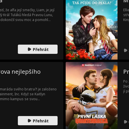
a
Mi
í, že alfa její smečky, Liam, je její
Ell
ý Král Tuláků hledá Pravou Lunu,
stř
y dokončil svou moc a pomohl
Kin
ato Pravá Luna a musí se vyrovnat
Ash
roměnou, kterou přináší.
vzí
Přehrát
ova nejlepšího
Pr
Po 
živ
maráda svého bratra?! je založeno
jí 
nment, Inc. Když se Kaitlyn
kap
tu mimo kampus se svou
k vysoké školy, okamžitě ho
řestěhovat se do bytu svého bratra
 kamarádem, který je na stejné
Když se její dětská láska znovu
Přehrát
nout svůj nově vzniklý dospělý
a nejhorší ze všeho - Kaitlynin bratr,