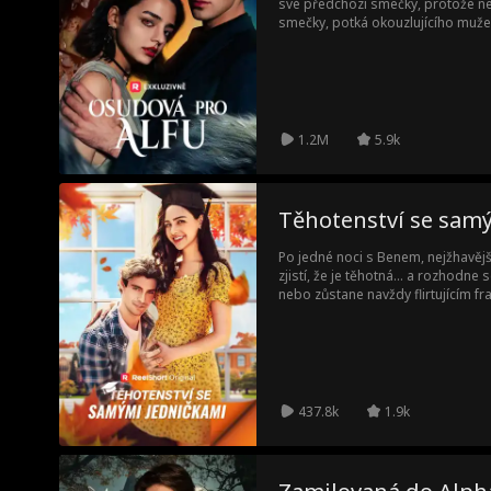
své předchozí smečky, protože ne
smečky, potká okouzlujícího muže, 
muž je její nadřízený Alfa a synove
1.2M
5.9k
Těhotenství se sam
Po jedné noci s Benem, nejžhavěj
zjistí, že je těhotná... a rozhodne 
nebo zůstane navždy flirtujícím fr
437.8k
1.9k