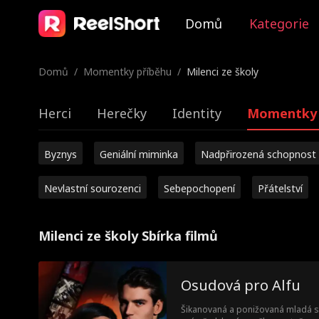
Domů
Kategorie
Domů
/
Momentky příběhu
/
Milenci ze školy
Herci
Herečky
Identity
Momentky 
Byznys
Geniální miminka
Nadpřirozená schopnost
Nevlastní sourozenci
Sebepochopení
Přátelství
Milenci ze školy Sbírka filmů
Osudová pro Alfu
Šikanovaná a ponižovaná mladá s