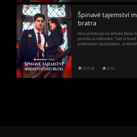
se je snaží rozdělit.
Špinavé tajemství m
bratra
Alice přestoupí na střední školu S
provdá za milionáře. Tam si hned
pohledným spolužákem, ze kterého 
bratr! Najdou k sobě Alice a Jame
neodolatelná chemie promění v ně
527.2k
3.1k