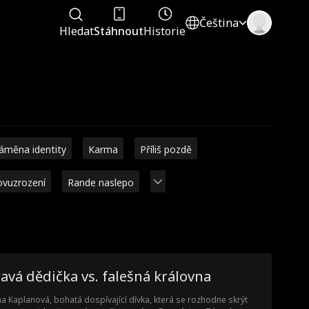
Čeština
Hledat
Stáhnout
Historie
áměna identity
Karma
Příliš pozdě
vuzrození
Rande naslepo
avá dědička vs. falešná královna
a Kaplanová, bohatá dospívající dívka, která se rozhodne skrýt