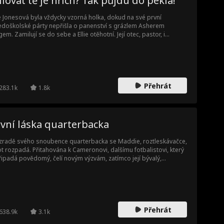
lovat tě je hřích? Tak půjdu do pekla!
ie Jonesová byla vždycky vzorná holka, dokud na své první
edoškolské párty nepřišla o panenství s grázlem Asherem
gem. Zamilují se do sebe a Ellie otěhotní. Její otec, pastor, i
erova rodina z gangu Red Snake je ale chtějí rozdělit a dítě jim
t. Asher však přísahá, že ji ochrání za každou cenu.
Přehrát
283.1k
1.8k
vní láska quarterbacka
zradě svého snoubence quarterbacka se Maddie, roztleskávačce,
ot rozpadá. Přitahována k Cameronovi, dalšímu fotbalistovi, který
připadá povědomý, čelí novým výzvám, zatímco její bývalý,
itánka roztleskávaček a Cameronova matka plánují je rozdělit.
Přehrát
638.9k
3.1k