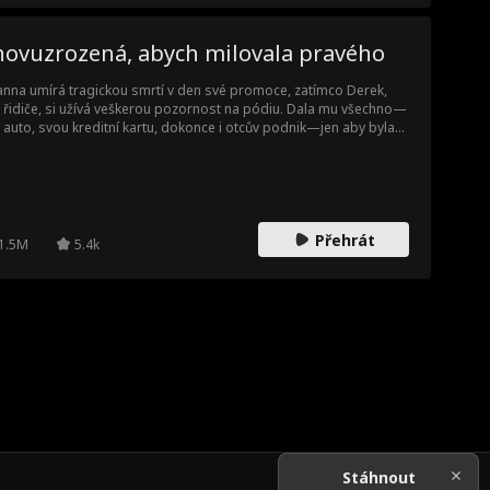
novuzrozená, abych milovala pravého
anna umírá tragickou smrtí v den své promoce, zatímco Derek,
 řidiče, si užívá veškerou pozornost na pódiu. Dala mu všechno—
 auto, svou kreditní kartu, dokonce i otcův podnik—jen aby byla
žita a odhozena. Zatímco Ivy rozmazloval jako princeznu, s
annou zacházel jako se služkou. Teprve po smrti si uvědomí, že
den, dědic miliardáře, na ni celou dobu čekal. Nyní jí osud dává
hou šanci vše napravit.
Přehrát
1.5M
5.4k
Stáhnout