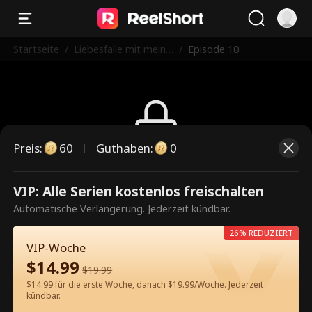
Startseite
/
Liebesfalle mit meine
/
Episode 10
m charmanten Ritter
Preis
:
60
Guthaben
:
0
Dies ist eine kostenpflichtige
VIP: Alle Serien kostenlos freischalten
Episode. Bitte entsperren, um
Automatische Verlängerung. Jederzeit kündbar.
weiterzusehen.
26% REDUZIERT
VIP-Woche
$
14.99
$
19.99
60
Jetzt entsperren
$14.99 für die erste Woche, danach $19.99/Woche. Jederzeit
kündbar.