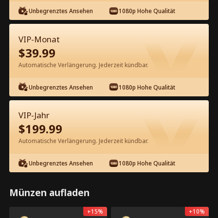
Kostenlos in der App ansehen
Unbegrenztes Ansehen
1080p Hohe Qualität
VIP-Monat
$
39.99
Automatische Verlängerung. Jederzeit kündbar.
Episode 10 - Liebesfalle mit meinem
charmanten Ritter Kompletter Film
Unbegrenztes Ansehen
1080p Hohe Qualität
0-42
Alle Episoden
VIP-Jahr
$
199.99
10
11
12
13
14
1
Automatische Verlängerung. Jederzeit kündbar.
Unbegrenztes Ansehen
1080p Hohe Qualität
Münzen aufladen
App-exklusiv: Kostenlos
3.8k
54.7k
Teilen
Öffnen
freischalten
+
15
%
+
10
%