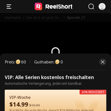
Startseite
/
Der Arzt ist jetzt für
/
Episode 27
dich da
Preis
:
60
Guthaben
:
0
Dies ist eine kostenpflichtige
VIP: Alle Serien kostenlos freischalten
Episode. Bitte entsperren, um
Automatische Verlängerung. Jederzeit kündbar.
weiterzusehen.
26% REDUZIERT
VIP-Woche
$
14.99
$
19.99
60
Jetzt entsperren
$14.99 für die erste Woche, danach $19.99/Woche. Jederzeit