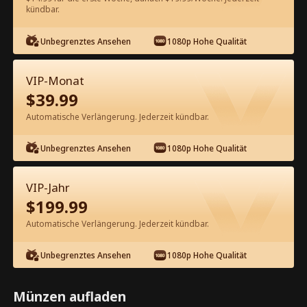
kündbar.
Kostenlos in der App ansehen
Unbegrenztes Ansehen
1080p Hohe Qualität
VIP-Monat
$
39.99
Automatische Verlängerung. Jederzeit kündbar.
Unbegrenztes Ansehen
1080p Hohe Qualität
Episode 27 - Der Arzt ist jetzt für dich
da Kompletter Film
VIP-Jahr
$
199.99
0-49
50-52
Alle Episoden
Automatische Verlängerung. Jederzeit kündbar.
27
28
29
30
31
3
Unbegrenztes Ansehen
1080p Hohe Qualität
Münzen aufladen