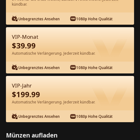
60
Jetzt entsperren
kündbar.
Unbegrenztes Ansehen
1080p Hohe Qualität
Kostenlos in der App ansehen
VIP-Monat
$
39.99
Automatische Verlängerung. Jederzeit kündbar.
Unbegrenztes Ansehen
1080p Hohe Qualität
Episode 29 - Der Alpha-König und
VIP-Jahr
seine jungfräuliche Braut
$
199.99
Kompletter Film
Automatische Verlängerung. Jederzeit kündbar.
1-50
51-80
Alle Episoden
Unbegrenztes Ansehen
1080p Hohe Qualität
29
30
31
32
33
3
Münzen aufladen