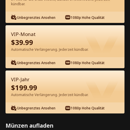
60
Jetzt entsperren
kündbar.
Unbegrenztes Ansehen
1080p Hohe Qualität
Kostenlos in der App ansehen
VIP-Monat
$
39.99
Automatische Verlängerung. Jederzeit kündbar.
Unbegrenztes Ansehen
1080p Hohe Qualität
Episode 41 - Die Erbin hat ihren
VIP-Jahr
Mann auf die schwarze Liste gesetzt
$
199.99
Kompletter Film
Automatische Verlängerung. Jederzeit kündbar.
1-50
51-85
Alle Episoden
Unbegrenztes Ansehen
1080p Hohe Qualität
41
42
43
44
45
4
Münzen aufladen