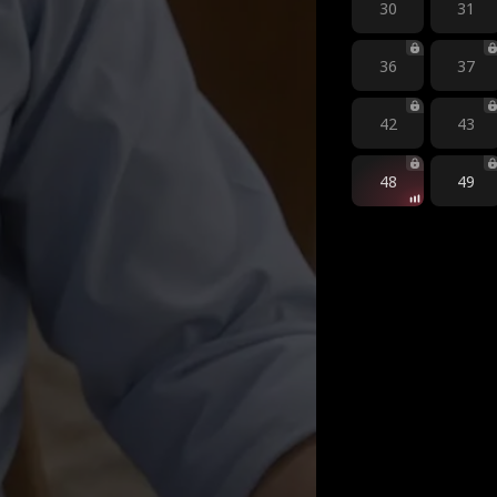
30
31
36
37
42
43
48
49