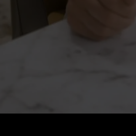
Preis
:
60
Guthaben
:
0