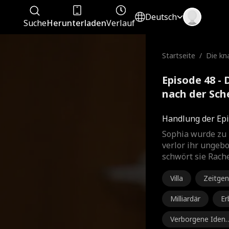
Deutsch
Suche
Herunterladen
Verlauf
Startseite
/
Die kna
ach de
Episode 48 - 
nach der Sch
Film
Handlung der Epi
Sophia wurde zu 
verlor ihr ungeb
schwört sie Rache
Villa
Zeitgen
Milliardär
Er
s
Verborgene Ident