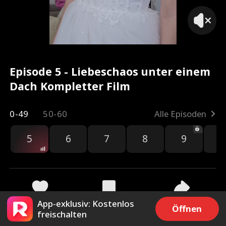
Episode 5 - Liebeschaos unter einem
Dach Kompletter Film
0-49
50-60
Alle Episoden
5
6
7
8
9
1
App-exklusiv: Kostenlos
4.6k
56k
Teilen
Öffnen
freischalten