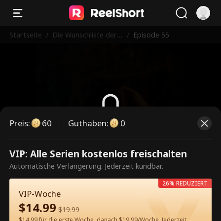
Startseite
/
Die Wunschliste der J
/
Episode 55
ungfrau
Preis
:
60
Guthaben
:
0
Dies ist eine kostenpflichtige
VIP: Alle Serien kostenlos freischalten
Episode. Bitte entsperren, um
Automatische Verlängerung. Jederzeit kündbar.
weiterzusehen.
26% REDUZIERT
VIP-Woche
$
14.99
$
19.99
60
Jetzt entsperren
$14.99 für die erste Woche, danach $19.99/Woche. Jederzeit