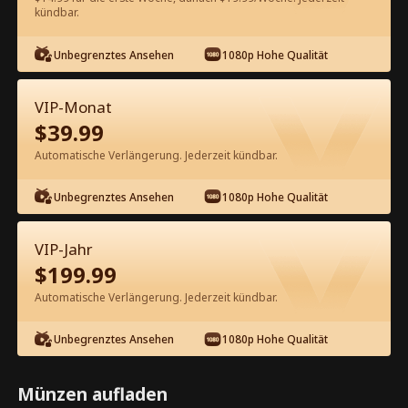
kündbar.
Kostenlos in der App ansehen
Unbegrenztes Ansehen
1080p Hohe Qualität
VIP-Monat
$
39.99
Automatische Verlängerung. Jederzeit kündbar.
Unbegrenztes Ansehen
1080p Hohe Qualität
Episode 55 - Die Wunschliste der
Jungfrau Kompletter Film
VIP-Jahr
$
199.99
1-50
51-82
Alle Episoden
Automatische Verlängerung. Jederzeit kündbar.
55
56
57
58
59
6
Unbegrenztes Ansehen
1080p Hohe Qualität
Münzen aufladen