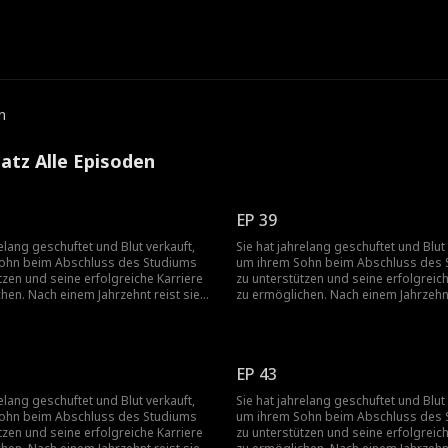
e
n
atz Alle Episoden
EP 39
relang geschuftet und Blut verkauft,
Sie hat jahrelang geschuftet und Blut 
ohn beim Abschluss des Studiums
um ihrem Sohn beim Abschluss des 
tzen und seine erfolgreiche Karriere
zu unterstützen und seine erfolgreich
hen. Nach einem Jahrzehnt reist sie
zu ermöglichen. Nach einem Jahrzehnt
t, um die Familie ihres Sohnes zu
in die Stadt, um die Familie ihres So
und stößt dort auf Verachtung und
besuchen, und stößt dort auf Verach
seitens des Sohnes und seiner Frau,
Ablehnung seitens des Sohnes und s
e ländliche Herkunft herabsehen.
die auf ihre ländliche Herkunft herab
EP 43
die Lage aussichtslos erscheint,
Gerade als die Lage aussichtslos ers
 jemand, den sie vor Jahren gerettet
erkennt sie jemand, den sie vor Jahre
relang geschuftet und Blut verkauft,
Sie hat jahrelang geschuftet und Blut 
etet ihr seine Unterstützung an. Mit
hat, und bietet ihr seine Unterstützun
ohn beim Abschluss des Studiums
um ihrem Sohn beim Abschluss des 
e setzt sie sich gegen ihren Sohn und
seiner Hilfe setzt sie sich gegen ihr
tzen und seine erfolgreiche Karriere
zu unterstützen und seine erfolgreich
ie zur Wehr, aber wird ihr Sohn zu
seine Familie zur Wehr, aber wird ihr