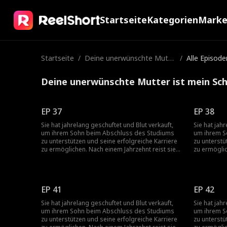
Startseite
Kategorien
Mark
Startseite
/
Deine unerwünschte Mutte
/
Alle Episode
r ist mein Schatz
Deine unerwünschte Mutter ist mein Sch
EP 37
EP 38
Sie hat jahrelang geschuftet und Blut verkauft,
Sie hat jah
um ihrem Sohn beim Abschluss des Studiums
um ihrem S
zu unterstützen und seine erfolgreiche Karriere
zu unterstü
zu ermöglichen. Nach einem Jahrzehnt reist sie
zu ermöglic
in die Stadt, um die Familie ihres Sohnes zu
in die Stad
besuchen, und stößt dort auf Verachtung und
besuchen, 
Ablehnung seitens des Sohnes und seiner Frau,
Ablehnung 
die auf ihre ländliche Herkunft herabsehen.
die auf ihr
EP 41
EP 42
Gerade als die Lage aussichtslos erscheint,
Gerade als 
erkennt sie jemand, den sie vor Jahren gerettet
erkennt sie
Sie hat jahrelang geschuftet und Blut verkauft,
Sie hat jah
hat, und bietet ihr seine Unterstützung an. Mit
hat, und bi
um ihrem Sohn beim Abschluss des Studiums
um ihrem S
seiner Hilfe setzt sie sich gegen ihren Sohn und
seiner Hilf
zu unterstützen und seine erfolgreiche Karriere
zu unterstü
seine Familie zur Wehr, aber wird ihr Sohn zu
seine Famil