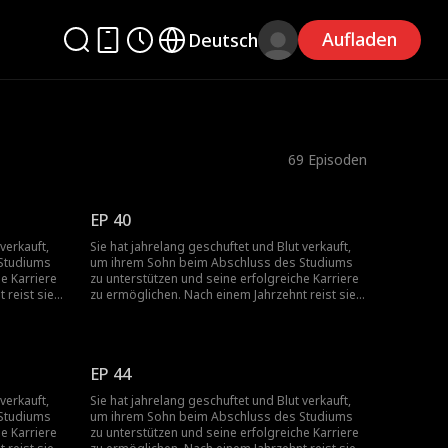
Aufladen
Deutsch
69
Episoden
EP 40
verkauft,
Sie hat jahrelang geschuftet und Blut verkauft,
Studiums
um ihrem Sohn beim Abschluss des Studiums
e Karriere
zu unterstützen und seine erfolgreiche Karriere
 reist sie
zu ermöglichen. Nach einem Jahrzehnt reist sie
hnes zu
in die Stadt, um die Familie ihres Sohnes zu
tung und
besuchen, und stößt dort auf Verachtung und
einer Frau,
Ablehnung seitens des Sohnes und seiner Frau,
sehen.
die auf ihre ländliche Herkunft herabsehen.
EP 44
cheint,
Gerade als die Lage aussichtslos erscheint,
n gerettet
erkennt sie jemand, den sie vor Jahren gerettet
verkauft,
Sie hat jahrelang geschuftet und Blut verkauft,
g an. Mit
hat, und bietet ihr seine Unterstützung an. Mit
Studiums
um ihrem Sohn beim Abschluss des Studiums
en Sohn und
seiner Hilfe setzt sie sich gegen ihren Sohn und
e Karriere
zu unterstützen und seine erfolgreiche Karriere
 Sohn zu
seine Familie zur Wehr, aber wird ihr Sohn zu