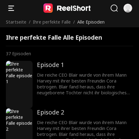
Startseite
/
Ihre perfekte Falle
/
Alle Episoden
Ihre perfekte Falle Alle Episoden
37
Episoden
Episode 1
Die reiche CEO Blair wurde von ihrem Mann
Harvey mit ihrer besten Freundin Cora
betrogen. Blair fand heraus, dass ihre
neugeborene Tochter nicht ihr biologisches
Kind war, sondern das von Harvey und Cora.
Während des IVF-Prozesses hatten sie
heimlich ihr befruchtetes Ei ausgetauscht.
Episode 2
Blair beschloss, sich zu rächen. Sie zog Coras
Tochter absichtlich als dummes Mädchen auf
Die reiche CEO Blair wurde von ihrem Mann
und enthüllte die Wahrheit öffentlich, um alles
Harvey mit ihrer besten Freundin Cora
zurückzufordern...
betrogen. Blair fand heraus, dass ihre