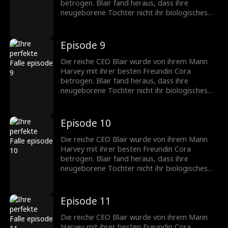
zurückzufordern...
betrogen. Blair fand heraus, dass ihre
neugeborene Tochter nicht ihr biologisches
Kind war, sondern das von Harvey und Cora.
Während des IVF-Prozesses hatten sie
heimlich ihr befruchtetes Ei ausgetauscht.
Episode 9
Blair beschloss, sich zu rächen. Sie zog Coras
Tochter absichtlich als dummes Mädchen auf
Die reiche CEO Blair wurde von ihrem Mann
und enthüllte die Wahrheit öffentlich, um alles
Harvey mit ihrer besten Freundin Cora
zurückzufordern...
betrogen. Blair fand heraus, dass ihre
neugeborene Tochter nicht ihr biologisches
Kind war, sondern das von Harvey und Cora.
Während des IVF-Prozesses hatten sie
heimlich ihr befruchtetes Ei ausgetauscht.
Episode 10
Blair beschloss, sich zu rächen. Sie zog Coras
Tochter absichtlich als dummes Mädchen auf
Die reiche CEO Blair wurde von ihrem Mann
und enthüllte die Wahrheit öffentlich, um alles
Harvey mit ihrer besten Freundin Cora
zurückzufordern...
betrogen. Blair fand heraus, dass ihre
neugeborene Tochter nicht ihr biologisches
Kind war, sondern das von Harvey und Cora.
Während des IVF-Prozesses hatten sie
heimlich ihr befruchtetes Ei ausgetauscht.
Episode 11
Blair beschloss, sich zu rächen. Sie zog Coras
Tochter absichtlich als dummes Mädchen auf
Die reiche CEO Blair wurde von ihrem Mann
und enthüllte die Wahrheit öffentlich, um alles
Harvey mit ihrer besten Freundin Cora