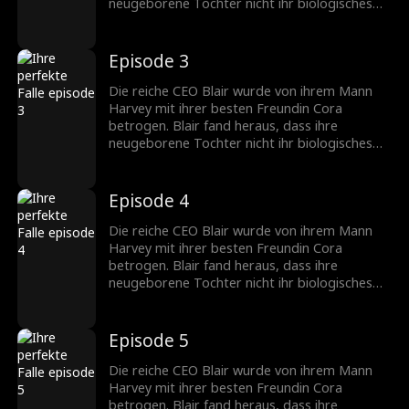
neugeborene Tochter nicht ihr biologisches
Kind war, sondern das von Harvey und Cora.
Während des IVF-Prozesses hatten sie
heimlich ihr befruchtetes Ei ausgetauscht.
Episode 3
Blair beschloss, sich zu rächen. Sie zog Coras
Tochter absichtlich als dummes Mädchen auf
Die reiche CEO Blair wurde von ihrem Mann
und enthüllte die Wahrheit öffentlich, um alles
Harvey mit ihrer besten Freundin Cora
zurückzufordern...
betrogen. Blair fand heraus, dass ihre
neugeborene Tochter nicht ihr biologisches
Kind war, sondern das von Harvey und Cora.
Während des IVF-Prozesses hatten sie
heimlich ihr befruchtetes Ei ausgetauscht.
Episode 4
Blair beschloss, sich zu rächen. Sie zog Coras
Tochter absichtlich als dummes Mädchen auf
Die reiche CEO Blair wurde von ihrem Mann
und enthüllte die Wahrheit öffentlich, um alles
Harvey mit ihrer besten Freundin Cora
zurückzufordern...
betrogen. Blair fand heraus, dass ihre
neugeborene Tochter nicht ihr biologisches
Kind war, sondern das von Harvey und Cora.
Während des IVF-Prozesses hatten sie
heimlich ihr befruchtetes Ei ausgetauscht.
Episode 5
Blair beschloss, sich zu rächen. Sie zog Coras
Tochter absichtlich als dummes Mädchen auf
Die reiche CEO Blair wurde von ihrem Mann
und enthüllte die Wahrheit öffentlich, um alles
Harvey mit ihrer besten Freundin Cora
zurückzufordern...
betrogen. Blair fand heraus, dass ihre