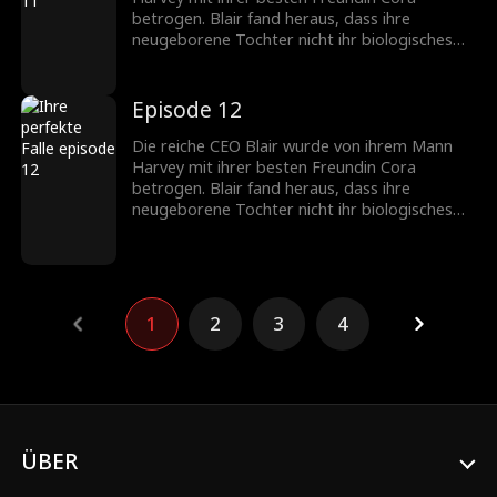
zurückzufordern...
betrogen. Blair fand heraus, dass ihre
neugeborene Tochter nicht ihr biologisches
Kind war, sondern das von Harvey und Cora.
Während des IVF-Prozesses hatten sie
heimlich ihr befruchtetes Ei ausgetauscht.
Episode 12
Blair beschloss, sich zu rächen. Sie zog Coras
Tochter absichtlich als dummes Mädchen auf
Die reiche CEO Blair wurde von ihrem Mann
und enthüllte die Wahrheit öffentlich, um alles
Harvey mit ihrer besten Freundin Cora
zurückzufordern...
betrogen. Blair fand heraus, dass ihre
neugeborene Tochter nicht ihr biologisches
Kind war, sondern das von Harvey und Cora.
Während des IVF-Prozesses hatten sie
heimlich ihr befruchtetes Ei ausgetauscht.
Blair beschloss, sich zu rächen. Sie zog Coras
Tochter absichtlich als dummes Mädchen auf
1
2
3
4
und enthüllte die Wahrheit öffentlich, um alles
zurückzufordern...
ÜBER