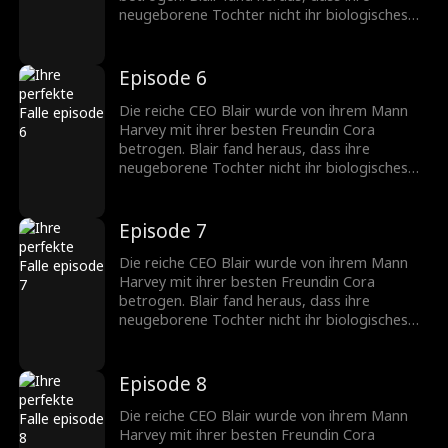
neugeborene Tochter nicht ihr biologisches
Kind war, sondern das von Harvey und Cora.
Während des IVF-Prozesses hatten sie
heimlich ihr befruchtetes Ei ausgetauscht.
Episode 6
Blair beschloss, sich zu rächen. Sie zog Coras
Tochter absichtlich als dummes Mädchen auf
Die reiche CEO Blair wurde von ihrem Mann
und enthüllte die Wahrheit öffentlich, um alles
Harvey mit ihrer besten Freundin Cora
zurückzufordern...
betrogen. Blair fand heraus, dass ihre
neugeborene Tochter nicht ihr biologisches
Kind war, sondern das von Harvey und Cora.
Während des IVF-Prozesses hatten sie
heimlich ihr befruchtetes Ei ausgetauscht.
Episode 7
Blair beschloss, sich zu rächen. Sie zog Coras
Tochter absichtlich als dummes Mädchen auf
Die reiche CEO Blair wurde von ihrem Mann
und enthüllte die Wahrheit öffentlich, um alles
Harvey mit ihrer besten Freundin Cora
zurückzufordern...
betrogen. Blair fand heraus, dass ihre
neugeborene Tochter nicht ihr biologisches
Kind war, sondern das von Harvey und Cora.
Während des IVF-Prozesses hatten sie
heimlich ihr befruchtetes Ei ausgetauscht.
Episode 8
Blair beschloss, sich zu rächen. Sie zog Coras
Tochter absichtlich als dummes Mädchen auf
Die reiche CEO Blair wurde von ihrem Mann
und enthüllte die Wahrheit öffentlich, um alles
Harvey mit ihrer besten Freundin Cora