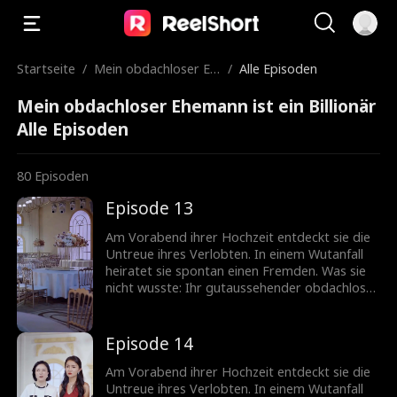
Startseite
/
Mein obdachloser Eh
/
Alle Episoden
emann ist ein Billionä
Mein obdachloser Ehemann ist ein Billionär
r
Alle Episoden
80
Episoden
Episode 13
Am Vorabend ihrer Hochzeit entdeckt sie die
Untreue ihres Verlobten. In einem Wutanfall
heiratet sie spontan einen Fremden. Was sie
nicht wusste: Ihr gutaussehender obdachloser
Ehemann ist in Wirklichkeit ein
milliardenschwerer CEO!
Episode 14
Am Vorabend ihrer Hochzeit entdeckt sie die
Untreue ihres Verlobten. In einem Wutanfall