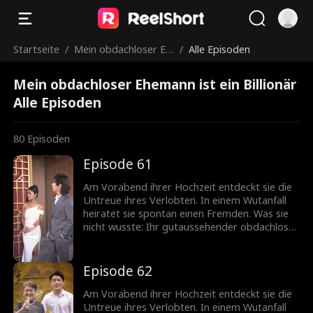
Startseite
/
Mein obdachloser Eh
/
Alle Episoden
emann ist ein Billionä
Mein obdachloser Ehemann ist ein Billionär
r
Alle Episoden
80
Episoden
Episode 61
Am Vorabend ihrer Hochzeit entdeckt sie die
Untreue ihres Verlobten. In einem Wutanfall
heiratet sie spontan einen Fremden. Was sie
nicht wusste: Ihr gutaussehender obdachloser
Ehemann ist in Wirklichkeit ein
milliardenschwerer CEO!
Episode 62
Am Vorabend ihrer Hochzeit entdeckt sie die
Untreue ihres Verlobten. In einem Wutanfall