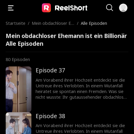
Startseite
/
Mein obdachloser Eh
/
Alle Episoden
emann ist ein Billionä
Mein obdachloser Ehemann ist ein Billionär
r
Alle Episoden
80
Episoden
Episode 37
Am Vorabend ihrer Hochzeit entdeckt sie die
Untreue ihres Verlobten. In einem Wutanfall
heiratet sie spontan einen Fremden. Was sie
nicht wusste: Ihr gutaussehender obdachloser
Ehemann ist in Wirklichkeit ein
milliardenschwerer CEO!
Episode 38
Am Vorabend ihrer Hochzeit entdeckt sie die
Untreue ihres Verlobten. In einem Wutanfall