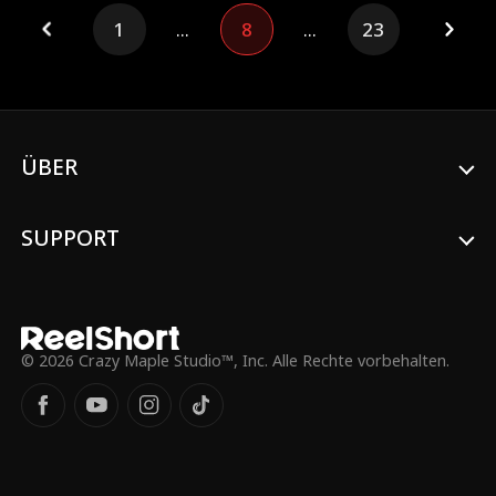
Mit Wissenschaft und Rachedurst plant
1
...
8
...
23
Molly, die Kontrolle zurückzugewinnen, sich
vom kalten Prinzen Yale scheiden zu lassen
und ihre Verräter büßen zu lassen. Mit
dem Kaiserpaar auf ihrer Seite greift sie
nach der Macht und stürzt Yale und seine
Konkubine in den Ruin. Keine Liebe, nur
Sieg.
ÜBER
SUPPORT
© 2026 Crazy Maple Studio™, Inc. Alle Rechte vorbehalten.