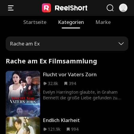
Startseite
Kategorien
Marke
Rache am Ex
Rache am Ex Filmsammlung
Flucht vor Vaters Zorn
32.8k
394
Evelyn Harrington glaubte, in Graham
Bennett die große Liebe gefunden zu
haben. Doch hinter seinen Worten steckte
ein jahrelanger Betrug: Er und ihre beste
Freundin Mia waren ein Paar und nutzten
Endlich Klarheit
Evelyn nur als Leihmutter aus. Als Evelyn
nach einem Sturz ihr Baby verliert, taucht
121.9k
994
plötzlich ihr reicher Vater auf und