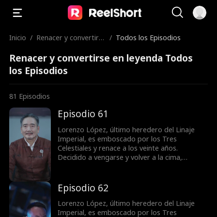
Inicio
/
Renacer y convertirs
/
Todos los Episodios
e en leyenda
Renacer y convertirse en leyenda Todos
los Episodios
81
Episodios
Episodio 61
Lorenzo López, último heredero del Linaje
Imperial, es emboscado por los Tres
Celestiales y renace a los veinte años.
Decidido a vengarse y volver a la cima,
obtiene el apoyo de la familia Vega y conoce a
la superestrella Bella Ruiz. Mientras castiga a
quienes lo despreciaron y humilla a su exnovia
Episodio 62
Samantha Salazar. Lorenzo resuelve la crisis
de la familia Vega, derrota al gran maestro
Lorenzo López, último heredero del Linaje
Valeriano y se convierte en una figura
Imperial, es emboscado por los Tres