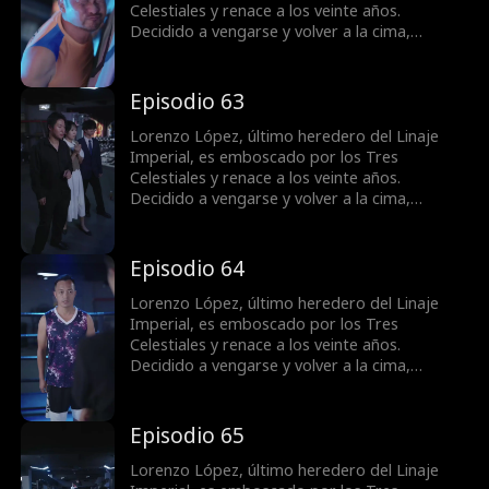
destacada.
Celestiales y renace a los veinte años.
Decidido a vengarse y volver a la cima,
obtiene el apoyo de la familia Vega y conoce a
la superestrella Bella Ruiz. Mientras castiga a
quienes lo despreciaron y humilla a su exnovia
Episodio 63
Samantha Salazar. Lorenzo resuelve la crisis
de la familia Vega, derrota al gran maestro
Lorenzo López, último heredero del Linaje
Valeriano y se convierte en una figura
Imperial, es emboscado por los Tres
destacada.
Celestiales y renace a los veinte años.
Decidido a vengarse y volver a la cima,
obtiene el apoyo de la familia Vega y conoce a
la superestrella Bella Ruiz. Mientras castiga a
quienes lo despreciaron y humilla a su exnovia
Episodio 64
Samantha Salazar. Lorenzo resuelve la crisis
de la familia Vega, derrota al gran maestro
Lorenzo López, último heredero del Linaje
Valeriano y se convierte en una figura
Imperial, es emboscado por los Tres
destacada.
Celestiales y renace a los veinte años.
Decidido a vengarse y volver a la cima,
obtiene el apoyo de la familia Vega y conoce a
la superestrella Bella Ruiz. Mientras castiga a
quienes lo despreciaron y humilla a su exnovia
Episodio 65
Samantha Salazar. Lorenzo resuelve la crisis
de la familia Vega, derrota al gran maestro
Lorenzo López, último heredero del Linaje