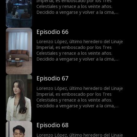
Valeriano y se convierte en una figura
Imperial, es emboscado por los Tres
destacada.
Celestiales y renace a los veinte años.
Decidido a vengarse y volver a la cima,
obtiene el apoyo de la familia Vega y conoce a
la superestrella Bella Ruiz. Mientras castiga a
quienes lo despreciaron y humilla a su exnovia
Episodio 66
Samantha Salazar. Lorenzo resuelve la crisis
de la familia Vega, derrota al gran maestro
Lorenzo López, último heredero del Linaje
Valeriano y se convierte en una figura
Imperial, es emboscado por los Tres
destacada.
Celestiales y renace a los veinte años.
Decidido a vengarse y volver a la cima,
obtiene el apoyo de la familia Vega y conoce a
la superestrella Bella Ruiz. Mientras castiga a
quienes lo despreciaron y humilla a su exnovia
Episodio 67
Samantha Salazar. Lorenzo resuelve la crisis
de la familia Vega, derrota al gran maestro
Lorenzo López, último heredero del Linaje
Valeriano y se convierte en una figura
Imperial, es emboscado por los Tres
destacada.
Celestiales y renace a los veinte años.
Decidido a vengarse y volver a la cima,
obtiene el apoyo de la familia Vega y conoce a
la superestrella Bella Ruiz. Mientras castiga a
quienes lo despreciaron y humilla a su exnovia
Episodio 68
Samantha Salazar. Lorenzo resuelve la crisis
de la familia Vega, derrota al gran maestro
Lorenzo López, último heredero del Linaje