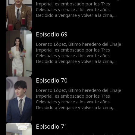
Valeriano y se convierte en una figura
Imperial, es emboscado por los Tres
destacada.
Celestiales y renace a los veinte años.
Decidido a vengarse y volver a la cima,
obtiene el apoyo de la familia Vega y conoce a
la superestrella Bella Ruiz. Mientras castiga a
quienes lo despreciaron y humilla a su exnovia
Episodio 69
Samantha Salazar. Lorenzo resuelve la crisis
de la familia Vega, derrota al gran maestro
Lorenzo López, último heredero del Linaje
Valeriano y se convierte en una figura
Imperial, es emboscado por los Tres
destacada.
Celestiales y renace a los veinte años.
Decidido a vengarse y volver a la cima,
obtiene el apoyo de la familia Vega y conoce a
la superestrella Bella Ruiz. Mientras castiga a
quienes lo despreciaron y humilla a su exnovia
Episodio 70
Samantha Salazar. Lorenzo resuelve la crisis
de la familia Vega, derrota al gran maestro
Lorenzo López, último heredero del Linaje
Valeriano y se convierte en una figura
Imperial, es emboscado por los Tres
destacada.
Celestiales y renace a los veinte años.
Decidido a vengarse y volver a la cima,
obtiene el apoyo de la familia Vega y conoce a
la superestrella Bella Ruiz. Mientras castiga a
quienes lo despreciaron y humilla a su exnovia
Episodio 71
Samantha Salazar. Lorenzo resuelve la crisis