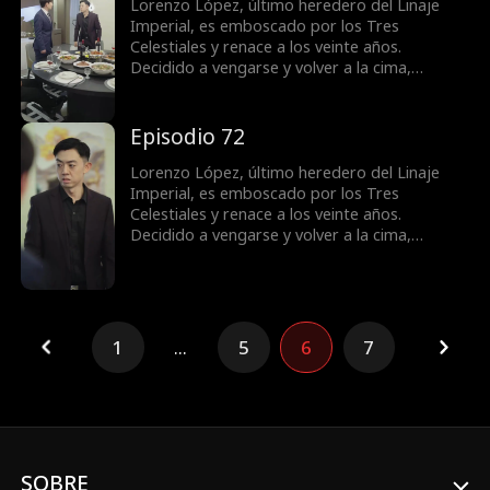
de la familia Vega, derrota al gran maestro
Lorenzo López, último heredero del Linaje
Valeriano y se convierte en una figura
Imperial, es emboscado por los Tres
destacada.
Celestiales y renace a los veinte años.
Decidido a vengarse y volver a la cima,
obtiene el apoyo de la familia Vega y conoce a
la superestrella Bella Ruiz. Mientras castiga a
quienes lo despreciaron y humilla a su exnovia
Episodio 72
Samantha Salazar. Lorenzo resuelve la crisis
de la familia Vega, derrota al gran maestro
Lorenzo López, último heredero del Linaje
Valeriano y se convierte en una figura
Imperial, es emboscado por los Tres
destacada.
Celestiales y renace a los veinte años.
Decidido a vengarse y volver a la cima,
obtiene el apoyo de la familia Vega y conoce a
la superestrella Bella Ruiz. Mientras castiga a
quienes lo despreciaron y humilla a su exnovia
Samantha Salazar. Lorenzo resuelve la crisis
de la familia Vega, derrota al gran maestro
1
...
5
6
7
Valeriano y se convierte en una figura
destacada.
SOBRE