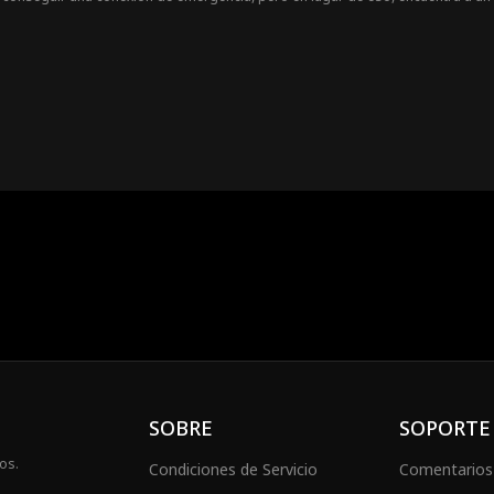
rpedear su matrimonio concertado?
SOBRE
SOPORTE
os.
Condiciones de Servicio
Comentarios