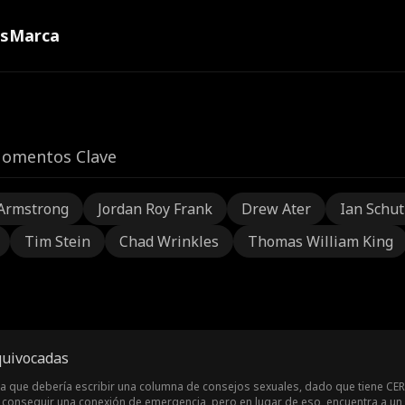
ns
Marca
omentos Clave
Armstrong
Jordan Roy Frank
Drew Ater
Ian Schu
Tim Stein
Chad Wrinkles
Thomas William King
quivocadas
a que debería escribir una columna de consejos sexuales, dado que tiene CER
a conseguir una conexión de emergencia, pero en lugar de eso, encuentra a un