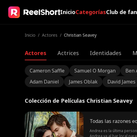
Inicio
Categorías
Club de fa
Inicio
/
Actores
/
Christian Seavey
Actores
Actrices
Identidades
M
Cameron Saffle
Samuel O Morgan
Ben 
Adam Daniel
James Oblak
David James
Colección de Películas Christian Seavey
Todas las razones e
Andrea es la última person
Andrea va al bar local par