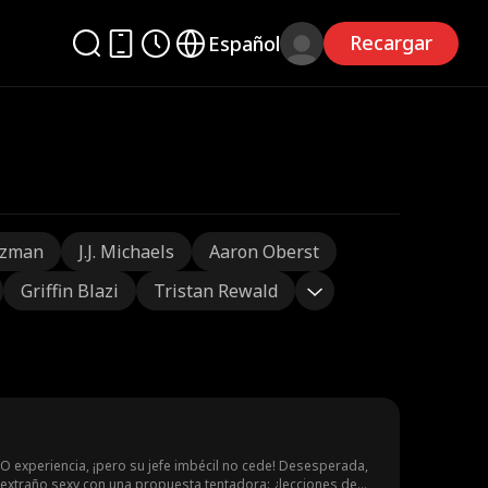
Recargar
Español
tzman
J.J. Michaels
Aaron Oberst
Griffin Blazi
Tristan Rewald
O experiencia, ¡pero su jefe imbécil no cede! Desesperada,
 extraño sexy con una propuesta tentadora: ¿lecciones de