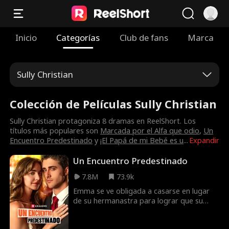
Inicio
Categorías
Club de fans
Marca
Sully Christian
Colección de Películas Sully Christian
Sully Christian protagoniza 8 dramas en ReelShort. Los
títulos más populares son
Marcada por el Alfa que odio
,
Un
Encuentro Predestinado
y
¡El Papá de mi Bebé es u
...
Expandir
Un Encuentro Predestinado
7.8M
73.9k
Emma se ve obligada a casarse en lugar
de su hermanastra para lograr que su
padre siga pagando las facturas médicas
de su madre. Todos pensaban que se iba