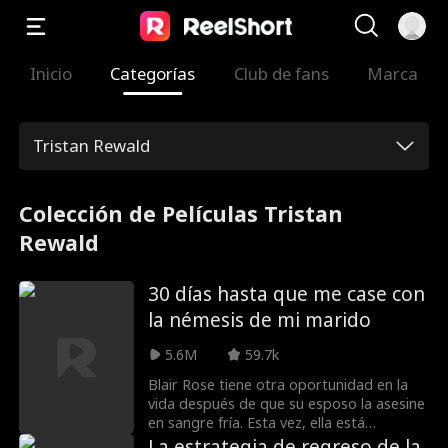
Inicio
Categorías
Club de fans
Marca
Tristan Rewald
Colección de Películas Tristan
Rewald
30 días hasta que me case con
la némesis de mi marido
5.6M
59.7k
Blair Rose tiene otra oportunidad en la
vida después de que su esposo la asesine
en sangre fría. Esta vez, ella está
dispuesta a enseñarle una lección. Lo
La estrategia de regreso de la