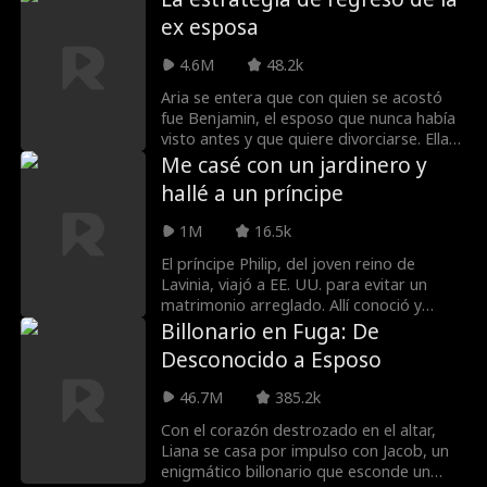
único que se perdió en su planificación
ex esposa
meticulosa es enamorarse de Nathan
Forbes, el alto y guapo heredero de
4.6M
48.2k
playboy de la familia Forbes. ¿Es este
otro error o su segunda oportunidad de
Aria se entera que con quien se acostó
amor?
fue Benjamin, el esposo que nunca había
visto antes y que quiere divorciarse. Ella
solo quiere escapar, pero su estudio tiene
Me casé con un jardinero y
un nuevo trabajo: diseñar la nueva casa
hallé a un príncipe
de Benjamin. Aria decide ocultar su
identidad y trabajar para Benjamin ya
1M
16.5k
que necesita el dinero, pero este se
enamora de su diseñadora. ¿Podrá Aria
El príncipe Philip, del joven reino de
mantener su identidad oculta mientras
Lavinia, viajó a EE. UU. para evitar un
que ella también empieza a sentir algo
matrimonio arreglado. Allí conoció y
por él?
ayudó a Anna, una estadounidense que
Billonario en Fuga: De
acababa de ser traicionada por su novio.
Desconocido a Esposo
Philip fingió ser un jardinero real y aceptó
un matrimonio exprés con ella. Juntos se
46.7M
385.2k
enfrentaron a la madrastra y
hermanastra de Anna, ayudándola a
Con el corazón destrozado en el altar,
heredar la empresa de su madre y
Liana se casa por impulso con Jacob, un
obtener la autorización de los retratos
enigmático billonario que esconde un