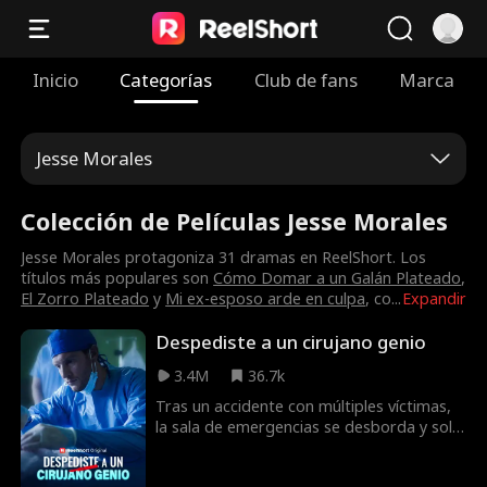
Inicio
Categorías
Club de fans
Marca
Jesse Morales
Colección de Películas Jesse Morales
Jesse Morales protagoniza 31 dramas en ReelShort. Los
títulos más populares son
Cómo Domar a un Galán Plateado
,
El Zorro Plateado
y
Mi ex-esposo arde en culpa
, co
...
Expandir
Despediste a un cirujano genio
3.4M
36.7k
Tras un accidente con múltiples víctimas,
la sala de emergencias se desborda y solo
hay un cirujano que puede hacerse cargo:
el Dr. Adrian Marksman, el cirujano más