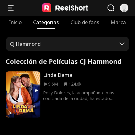
Inicio
Categorías
Club de fans
Marca
CJ Hammond
Colección de Películas CJ Hammond
Linda Dama
9.6M
124.6k
Rosy Dolores, la acompañante más
codiciada de la ciudad, ha estado
buscando a su hija desde que se la
quitaron al dar a luz. Para ayudarla a
pagar por su búsqueda, Rosy decide
aceptar un falso compromiso con el
multimillonario padre soltero, Tad
Williams. Tad tiene una hija encantadora,