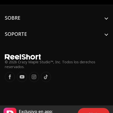
Calloway actúa como un tirano, ¿pero en
realidad es un bully despiadado? Y August
Langford continúa ayudándola. ¿Ya se
SOBRE
conocían? A quién elegirá Emma, ¿a su
peor enemigo o a su amigo de la infancia?
SOPORTE
© 2026 Crazy Maple Studio™, Inc. Todos los derechos
reservados.
Exclusivo en app: