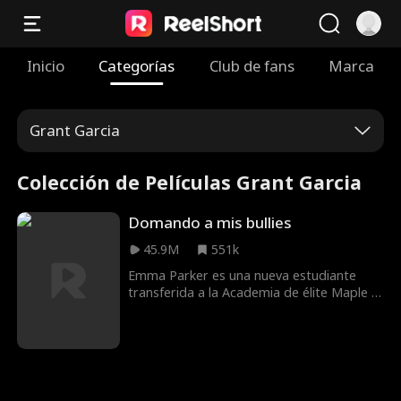
Inicio
Categorías
Club de fans
Marca
Grant Garcia
Colección de Películas Grant Garcia
Domando a mis bullies
45.9M
551k
Emma Parker es una nueva estudiante
transferida a la Academia de élite Maple -
¡y en su primer día buscó pelea con The
Diamond Boys! ¡Cuatro ricos herederos
que gobiernan la academia y que han
convertido en Emma en el enemigo
público número 1! Pero quizá hay más de
lo que se ve a simple vista. Rowan