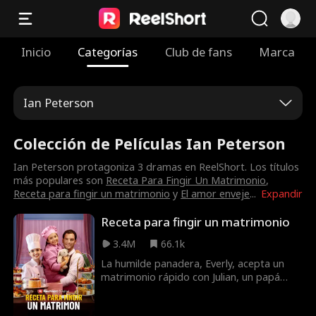
Inicio
Categorías
Club de fans
Marca
Ian Peterson
Colección de Películas Ian Peterson
Ian Peterson protagoniza 3 dramas en ReelShort. Los títulos
más populares son
Receta Para Fingir Un Matrimonio
,
Receta para fingir un matrimonio
y
El amor enveje
...
Expandir
Receta para fingir un matrimonio
3.4M
66.1k
La humilde panadera, Everly, acepta un
matrimonio rápido con Julian, un papá
soltero multi millonario que necesita una
esposa de reemplazo para mantener