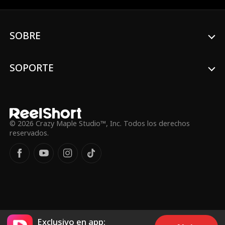
con una nueva identidad y ansiosa por
reclamar su lugar en Hawthorne Prep,
Sierra regresa a la escuela, lista para
SOBRE
compartir la noticia. Pero en lugar de una
cálida bienvenida, descubre que Jake ha
seguido adelante con su ex mejor amiga,
Fallon. Peor aún, Fallon ya ha estado
SOPORTE
diciendo a todos que ella y la heredera
son mejores amigas, haciendo que la
llegada de Sierra sea una amenaza directa
al reinado de Fallon como la abeja reina
de la escuela. Mientras Sierra lucha contra
chismes implacables, sabotajes y toda una
© 2026 Crazy Maple Studio™, Inc. Todos los derechos
escuela que quiere enviarla de vuelta al
reservados.
reformatorio, tendrá que demostrar que
es exactamente quien dice ser antes de
que Fallon destruya su reputación para
siempre.
Exclusivo en app: