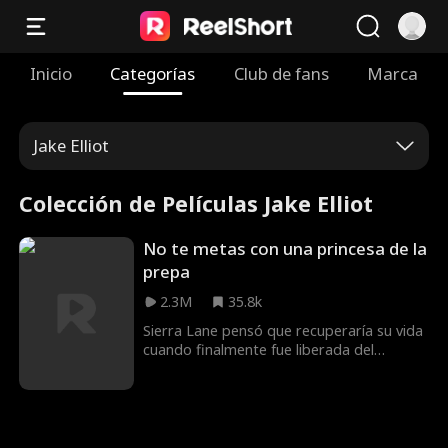
Inicio
Categorías
Club de fans
Marca
Jake Elliot
Colección de Películas Jake Elliot
No te metas con una princesa de la
prepa
2.3M
35.8k
Sierra Lane pensó que recuperaría su vida
cuando finalmente fue liberada del
reformatorio tras cargar con la culpa por
su novio, Jake. En cambio, se encuentra
con una verdad impactante: es la heredera
perdida de los Lancaster, heredera de una
de las mayores fortunas del país. Armada