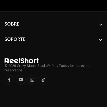
en un romance real cuando Oliver se
enamora perdidamente de Emma. Sin
embargo, Emma está maldita y no puede
enamorarse, perseguida por un hombre
misterioso en sus sueños. A medida que
SOBRE
su amor se profundiza, el secreto de
Oliver amenaza con destruir su relación, y
Emma se pregunta: ¿quién es este
hombre que atormenta sus sueños?
SOPORTE
¿Podrán superar sus obstáculos para
estar juntos?
© 2026 Crazy Maple Studio™, Inc. Todos los derechos
reservados.