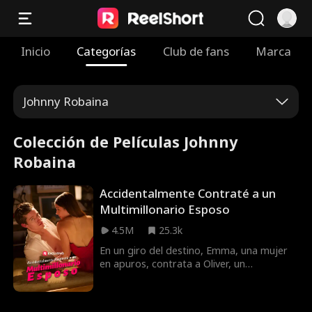
Inicio
Categorías
Club de fans
Marca
Johnny Robaina
Colección de Películas Johnny
Robaina
Accidentalmente Contraté a un
Multimillonario Esposo
4.5M
25.3k
En un giro del destino, Emma, ​​una mujer
en apuros, contrata a Oliver, un
multimillonario, para que se haga pasar
por su marido. Lo que comienza como una
relación fingida rápidamente se convierte