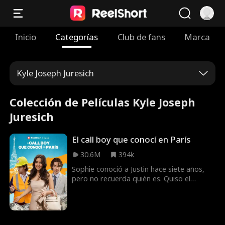
Inicio
Categorías
Club de fans
Marca
Kyle Joseph Juresich
Colección de Películas Kyle Joseph
Juresich
El call boy que conocí en París
30.6M
394k
Sophie conoció a Justin hace siete años,
pero no recuerda quién es. Quiso el
destino que se reencuentren siete años
después, después de una aventura de una
noche. Ella lo confunde con un callboy y le
pide que finja casarse con ella, pero no