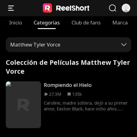
Inicio
Categorías
Club de fans
Marca
Matthew Tyler Vorce
Colección de Películas Matthew Tyler
Vorce
Rompiendo el Hielo
27.3M
135k
Caroline, madre soltera, dejó a su primer
amor, Easton Black, hace ocho años...
¡Pero nunca le dijo que estaba
embarazada! Ahora él es la estrella de
hockey más sexy de la liga y también su
jefe. ¿Caroline le contará la verdad o será