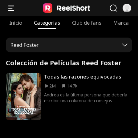
Inicio
Categorías
Club de fans
Marca
Reed Foster
Colección de Películas Reed Foster
Todas las razones equivocadas
2M
14.7k
Andrea es la última persona que debería
escribir una columna de consejos
sexuales, dado que tiene CERO
experiencia, ¡pero su jefe imbécil no cede!
Desesperada, Andrea va al bar local para
conseguir una conexión de emergencia,
pero en lugar de eso, encuentra a un
extraño sexy con una propuesta