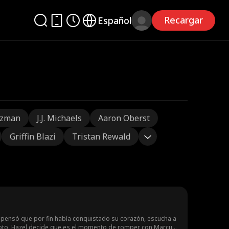
Recargar
Español
tzman
J.J. Michaels
Aaron Oberst
Griffin Blazi
Tristan Rewald
pensó que por fin había conquistado su corazón, escucha a
roto, Hazel decide que es el momento de romper con Marcus