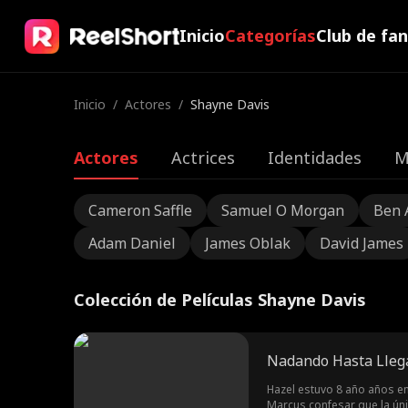
Inicio
Categorías
Club de fa
Inicio
/
Actores
/
Shayne Davis
Actores
Actrices
Identidades
M
Cameron Saffle
Samuel O Morgan
Ben 
Adam Daniel
James Oblak
David James
Colección de Películas Shayne Davis
Nadando Hasta Llega
Hazel estuvo 8 año años e
Marcus confesar que la ún