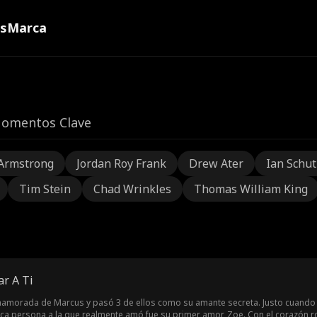
ns
Marca
omentos Clave
Armstrong
Jordan Roy Frank
Drew Ater
Ian Schu
Tim Stein
Chad Wrinkles
Thomas William King
r A Ti
namorada de Marcus y pasó 3 de ellos como su amante secreta. Justo cuando 
ica persona a la que realmente amó fue su primer amor, Zoe. Con el corazón 