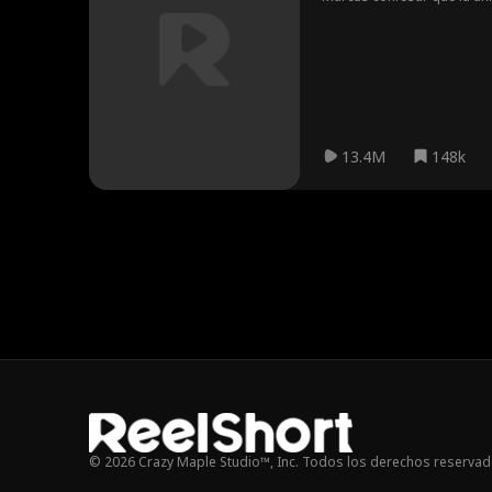
—solo para descubrir qu
13.4M
148k
© 2026 Crazy Maple Studio™, Inc. Todos los derechos reservad