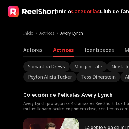
Inicio
Categorías
Club de fa
Inicio
/
Actrices
/
Avery Lynch
Actores
Actrices
Identidades
M
Samantha Drews
Morgan Tate
Neela J
Peyton Alicia Tucker
Tess Dinerstein
A
Colección de Películas Avery Lynch
Avery Lynch protagoniza 4 dramas en ReelShort. Los tí
multimillonario oculto en primera clase
, con temas como 
La doble vida de mi 