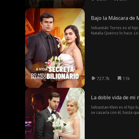
Bajo la Máscara de 
Sebastián Torres es el hijo
Natalia Queiroz lo hace. L
su identidad desde el prin
727.7k
11k
La doble vida de mi 
Sebastian Klein es el hijo 
se casaría con él, hasta q
verdad? La mejor pregunta e