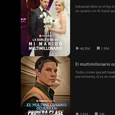
Sebastian Klein es el hijo 
se casaría con él, hasta q
verdad? La mejor pregunta e
46.8M
1.9M
El multimillonario o
Todos creían que Jett Hawk
una tormenta, él es en real
3.8M
39k