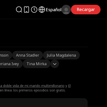
Recargar
Español
nson
Anna Stadler
Julia Magdalena
yriana Ivey
Tina Mirka
a doble vida de mi marido multimillonario
y
El
 línea: los primeros episodios son gratis.