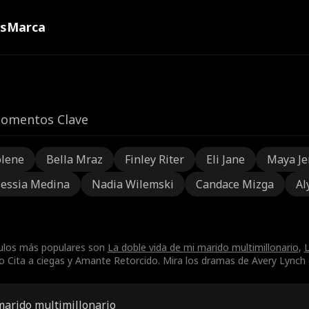
ns
Marca
omentos Clave
olene
Bella Mraz
Finley Riter
Eli Jane
Maya Je
lessia Medina
Nadia Wilemski
Candace Mizga
Al
tulos más populares son
La doble vida de mi marido multimillonario
,
L
Cita a ciegas y Amante Retorcido. Mira los dramas de Avery Lynch en
marido multimillonario