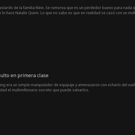
bastardo de la familia Klein. Se rumorea que es un perdedor bueno para nada q
ue lo hace Natalie Quinn. Lo que no sabe es que en realidad se casó con un mu
s... ¿por qué Sebastian Klein oculta su identidad en primer lugar?
culto en primera clase
ing era un simple manipulador de equipaje y amenazaron con echarlo del vuelo
idad el multimillonario secreto que puede salvarlos.