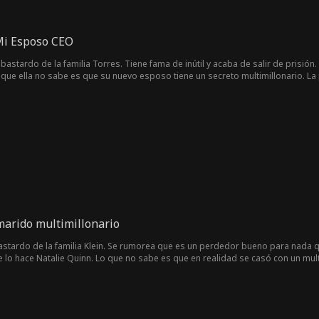
Mi Esposo CEO
 bastardo de la familia Torres. Tiene fama de inútil y acaba de salir de prisión
o que ella no sabe es que su nuevo esposo tiene un secreto multimillonario. L
cipio? ¿Qué pasará cuando la verdad salga a la luz?
marido multimillonario
bastardo de la familia Klein. Se rumorea que es un perdedor bueno para nada q
ue lo hace Natalie Quinn. Lo que no sabe es que en realidad se casó con un mu
s... ¿por qué Sebastian Klein oculta su identidad en primer lugar?