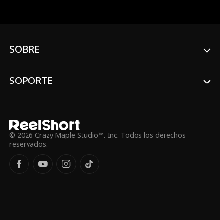
Victoria, el novio huye, los invitados
desaparecen y sale a la luz una
conspiración corporativa cuidadosamente
planeada. Cuando la orgullosa Victoria
obliga a Cole a un matrimonio falso, se
SOBRE
ven empujados a una alianza incómoda
contra su enemigo jurado, Tristan—un
hombre ambicioso decidido a apoderarse
del imperio tecnológico de la familia
SOPORTE
Kingsley. A medida que resurgen los
instintos letales de Cole en el campo de
batalla—desde una sangrienta pelea en la
iglesia hasta demostraciones de poder
abrumador en banquetes de alta sociedad
—enfrentan no solo la mortal represalia
© 2026 Crazy Maple Studio™, Inc. Todos los derechos
de Tristan, sino también la impactante
reservados.
verdad de que el tío de Victoria, Conrad,
es el cerebro detrás de todo. Cuando una
placa de identificación ensangrentada
revela lo que realmente le sucedió a
Alexander, Cole debe usar las medidas
más extremas para proteger este
matrimonio—nacido de una mentira—a
través de la guerra corporativa y el fuego