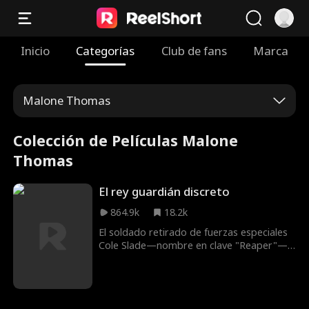
Inicio
Categorías
Club de fans
Marca
Malone Thomas
Colección de Películas Malone
Thomas
El rey guardián discreto
864.9k
18.2k
El soldado retirado de fuerzas especiales
Cole Slade—nombre en clave "Reaper"—
se oculta como guardia de seguridad para
cumplir el último deseo de su camarada
caído Alexander: proteger a su hermana
menor, Victoria. El día de la boda de